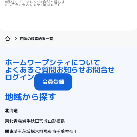
移住してチャレンジ
自然と暮らす
いつでもアウトドア
地域おこし
農業の仕事
漁師の仕事
畑のある暮らし
村でくらす
ゲストハウス
地域おこし協力隊
子育て
古民家を活用
島暮らし
Uターン
結婚を機に移住
団体の検索結果一覧
ホーム
ワープシティについて
よくあるご質問
お知らせ
お問合せ
ログイン
会員登録
地域から探す
北海道
東北
青森
岩手
秋田
宮城
山形
福島
関東
埼玉
茨城
栃木
群馬
東京
千葉
神奈川