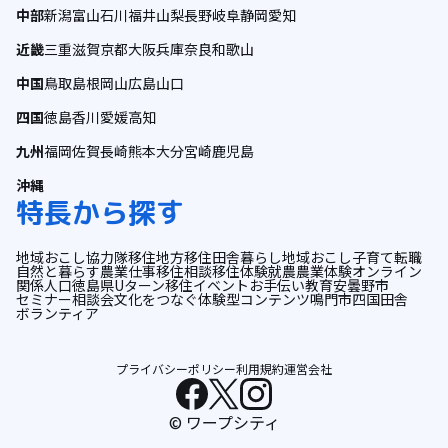
中部
新潟
富山
石川
福井
山梨
長野
岐阜
静岡
愛知
近畿
三重
滋賀
京都
大阪
兵庫
奈良
和歌山
中国
鳥取
島根
岡山
広島
山口
四国
徳島
香川
愛媛
高知
九州
福岡
佐賀
長崎
熊本
大分
宮崎
鹿児島
沖縄
特長から探す
地域おこし協力隊
移住
地方移住
田舎暮らし
地域おこし
子育て
転職
自然と暮らす
農業
仕事
移住相談
移住体験
就農
農業体験
オンライン
関係人口
徳島県
Uターン
移住イベント
お手伝い
教育
安曇野市
セミナー
相談会
文化をつなぐ
体験型コンテンツ
鳴門市
四国
田舎
ボランティア
プライバシーポリシー
利用規約
運営会社
© ワープシティ