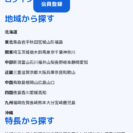
会員登録
地域から探す
北海道
東北
青森
岩手
秋田
宮城
山形
福島
関東
埼玉
茨城
栃木
群馬
東京
千葉
神奈川
中部
新潟
富山
石川
福井
山梨
長野
岐阜
静岡
愛知
近畿
三重
滋賀
京都
大阪
兵庫
奈良
和歌山
中国
鳥取
島根
岡山
広島
山口
四国
徳島
香川
愛媛
高知
九州
福岡
佐賀
長崎
熊本
大分
宮崎
鹿児島
沖縄
特長から探す