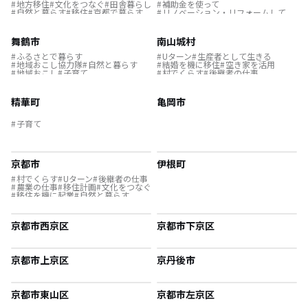
地方移住
文化をつなぐ
田舎暮らし
補助金を使って
自然と暮らす
移住
京都で暮らす
リノベーション・リフォームして
歴史をつむぐ
子育て
農業の仕事
テレワーク
結婚を機に移住
支援制度
自然と暮らす
舞鶴市
南山城村
ふるさとで暮らす
Uターン
生産者として生きる
地域おこし協力隊
自然と暮らす
結婚を機に移住
空き家を活用
地域おこし
子育て
村でくらす
後継者の仕事
移住してチャレンジ
地域おこし
農業の仕事
事業承継
島暮らし
補助金を使って
子育て
精華町
亀岡市
自然と暮らす
夢の暮らし
自給自足の生活
地域おこし協力隊
畑のある暮らし
移住を機に起業
子育て
古民家を活用
京都市
伊根町
村でくらす
Uターン
後継者の仕事
農業の仕事
移住計画
文化をつなぐ
移住を機に起業
自然と暮らす
リモートワーク
子育て
独自取材
Jターン
ふるさとで暮らす
歴史をつむぐ
畑のある暮らし
京都市西京区
京都市下京区
まちづくり
伝統をつなぐ
移住してチャレンジ
京都市上京区
京丹後市
京都市東山区
京都市左京区