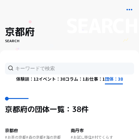
京都府
SEARCH
体験談：12
イベント：30
コラム：1
お仕事：1
団体：38
京都府の団体一覧：38件
京都府
南丹市
お茶の京都
森の京都
海の京都
お試し移住
村でくらす