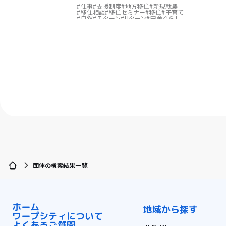
仕事
支援制度
地方移住
新規就農
移住相談
移住セミナー
移住
子育て
自然
Ｉターン
Uターン
田舎ぐらし
米どころ
田園風景
海が近い
教育
関係人口
交流人口
移住体験
インターン
文化
お試し住宅
団体の検索結果一覧
ホーム
地域から探す
ワープシティについて
よくあるご質問