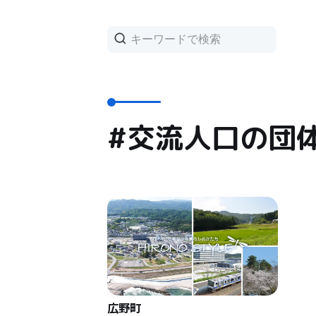
#交流人口の団
広野町