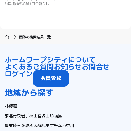
海
観光
絶景
田舎暮らし
団体の検索結果一覧
ホーム
ワープシティについて
よくあるご質問
お知らせ
お問合せ
ログイン
会員登録
地域から探す
北海道
東北
青森
岩手
秋田
宮城
山形
福島
関東
埼玉
茨城
栃木
群馬
東京
千葉
神奈川