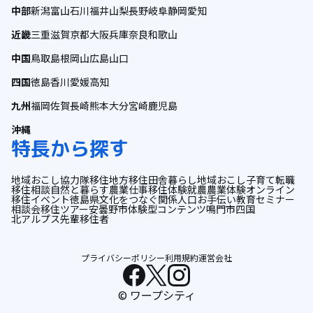
中部
新潟
富山
石川
福井
山梨
長野
岐阜
静岡
愛知
近畿
三重
滋賀
京都
大阪
兵庫
奈良
和歌山
中国
鳥取
島根
岡山
広島
山口
四国
徳島
香川
愛媛
高知
九州
福岡
佐賀
長崎
熊本
大分
宮崎
鹿児島
沖縄
特長から探す
地域おこし協力隊
移住
地方移住
田舎暮らし
地域おこし
子育て
転職
移住相談
自然と暮らす
農業
仕事
移住体験
就農
農業体験
オンライン
移住イベント
徳島県
文化をつなぐ
関係人口
お手伝い
教育
セミナー
相談会
移住ツアー
安曇野市
体験型コンテンツ
鳴門市
四国
北アルプス
先輩移住者
プライバシーポリシー
利用規約
運営会社
© ワープシティ