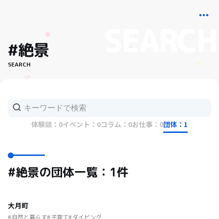
#絶景
SEARCH
体験談：0
イベント：0
コラム：0
お仕事：0
団体：1
#絶景の団体一覧：1件
大月町
自然と暮らす
子育て
ダイビング