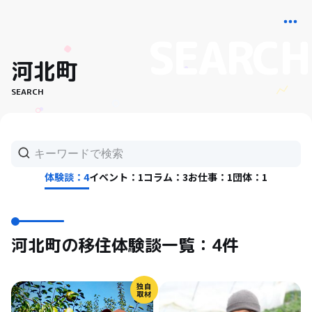
河北町
SEARCH
体験談：4
イベント：1
コラム：3
お仕事：1
団体：1
河北町の移住体験談一覧：4件
独自
取材