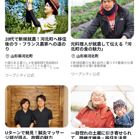
20代で新規就農！河北町へ移住
元料理人が就農して伝える「河
後のラ・フランス農家への道の
北町の食の魅力」
り
山形県河北町
山形県河北町
新規就農の仕事
自然と暮らす
農業の仕事
畑のある暮らし
支援制度
独自取材
後継者の仕事
事業承継
村でくらす
コンパクトな暮らし
新規就農の仕事
支援センターを活用
自然と暮らす
地域おこし
農業の仕事
ワープシティ公式
ワープシティ公式
地域おこし協力隊
地方移住
Uターンで発見！鍼灸マッサー
一目惚れの土蔵に引き寄せられ
ジ師が語る、故郷の魅力
て、跡継ぎ継承・移住を決意