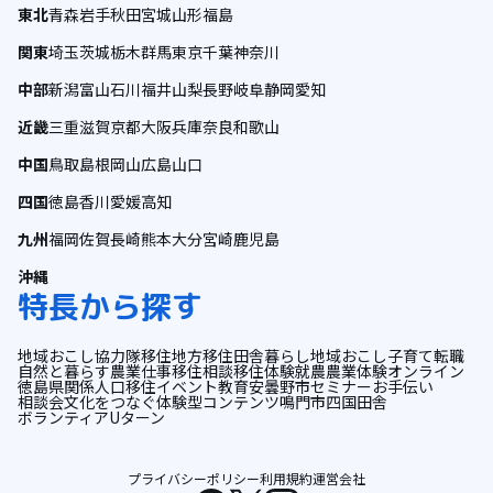
東北
青森
岩手
秋田
宮城
山形
福島
関東
埼玉
茨城
栃木
群馬
東京
千葉
神奈川
中部
新潟
富山
石川
福井
山梨
長野
岐阜
静岡
愛知
近畿
三重
滋賀
京都
大阪
兵庫
奈良
和歌山
中国
鳥取
島根
岡山
広島
山口
四国
徳島
香川
愛媛
高知
九州
福岡
佐賀
長崎
熊本
大分
宮崎
鹿児島
沖縄
特長から探す
地域おこし協力隊
移住
地方移住
田舎暮らし
地域おこし
子育て
転職
自然と暮らす
農業
仕事
移住相談
移住体験
就農
農業体験
オンライン
徳島県
関係人口
移住イベント
教育
安曇野市
セミナー
お手伝い
相談会
文化をつなぐ
体験型コンテンツ
鳴門市
四国
田舎
ボランティア
Uターン
プライバシーポリシー
利用規約
運営会社