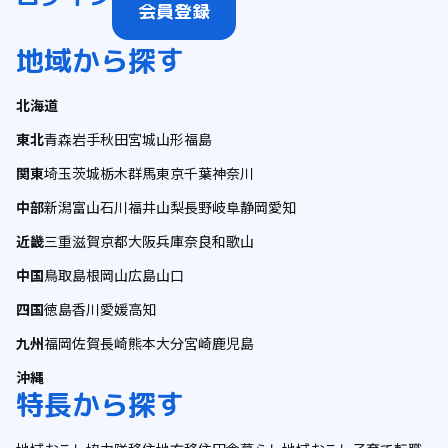
会員登録
地域から探す
北海道
東北
青森
岩手
秋田
宮城
山形
福島
関東
埼玉
茨城
栃木
群馬
東京
千葉
神奈川
中部
新潟
富山
石川
福井
山梨
長野
岐阜
静岡
愛知
近畿
三重
滋賀
京都
大阪
兵庫
奈良
和歌山
中国
鳥取
島根
岡山
広島
山口
四国
徳島
香川
愛媛
高知
九州
福岡
佐賀
長崎
熊本
大分
宮崎
鹿児島
沖縄
特長から探す