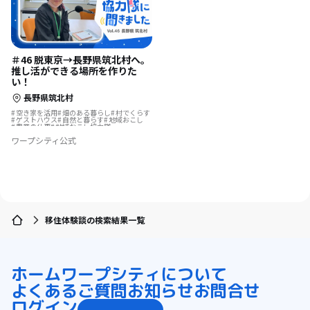
＃46 脱東京→長野県筑北村へ。
推し活ができる場所を作りた
い！
長野県筑北村
空き家を活用
畑のある暮らし
村でくらす
ゲストハウス
自然と暮らす
地域おこし
農業の仕事
地域おこし協力隊
地域おこし協力隊に聞いてみた
ワープシティ公式
移住体験談の検索結果一覧
ホーム
ワープシティについて
よくあるご質問
お知らせ
お問合せ
ログイン