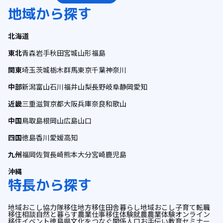
地域から探す
北海道
東北
青森
岩手
秋田
宮城
山形
福島
関東
埼玉
茨城
栃木
群馬
東京
千葉
神奈川
中部
新潟
富山
石川
福井
山梨
長野
岐阜
静岡
愛知
近畿
三重
滋賀
京都
大阪
兵庫
奈良
和歌山
中国
鳥取
島根
岡山
広島
山口
四国
徳島
香川
愛媛
高知
九州
福岡
佐賀
長崎
熊本
大分
宮崎
鹿児島
沖縄
特長から探す
地域おこし協力隊
移住
地方移住
田舎暮らし
地域おこし
子育て
転職
移住相談
自然と暮らす
農業
仕事
移住体験
就農
農業体験
オンライン
移住イベント
徳島県
文化をつなぐ
関係人口
お手伝い
教育
セミナー