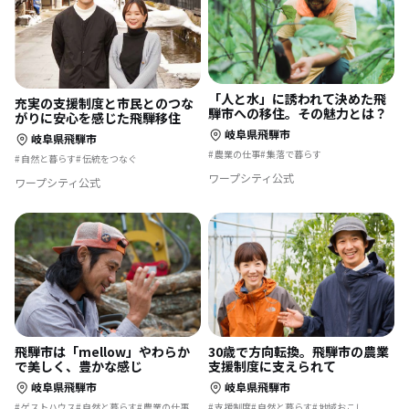
「人と水」に誘われて決めた飛
充実の支援制度と市民とのつな
騨市への移住。その魅力とは？
がりに安心を感じた飛騨移住
岐阜県飛騨市
岐阜県飛騨市
農業の仕事
集落で暮らす
自然と暮らす
伝統をつなぐ
ワープシティ公式
ワープシティ公式
飛騨市は「mellow」やわらか
30歳で方向転換。飛騨市の農業
で美しく、豊かな感じ
支援制度に支えられて
岐阜県飛騨市
岐阜県飛騨市
ゲストハウス
自然と暮らす
農業の仕事
支援制度
自然と暮らす
地域おこし