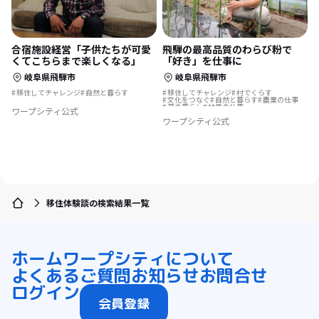
合宿施設経営「子供たちが可愛
飛騨の最高品質のわらび粉で
くてこちらまで楽しくなる」
「好き」を仕事に
岐阜県飛騨市
岐阜県飛騨市
移住してチャレンジ
自然と暮らす
移住してチャレンジ
村でくらす
文化をつなぐ
自然と暮らす
農業の仕事
夢の暮らし
林業の仕事
ワープシティ公式
ワープシティ公式
移住体験談の検索結果一覧
ホーム
ワープシティについて
よくあるご質問
お知らせ
お問合せ
ログイン
会員登録