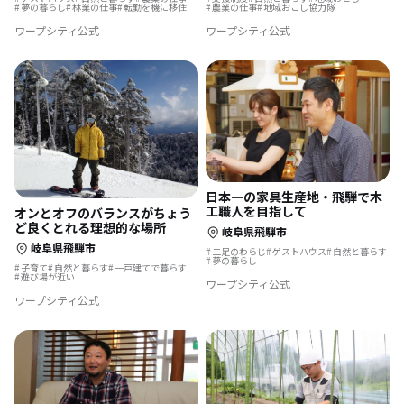
夢の暮らし
林業の仕事
転勤を機に移住
農業の仕事
地域おこし協力隊
ワープシティ公式
ワープシティ公式
日本一の家具生産地・飛騨で木
工職人を目指して
オンとオフのバランスがちょう
ど良くとれる理想的な場所
岐阜県飛騨市
岐阜県飛騨市
二足のわらじ
ゲストハウス
自然と暮らす
夢の暮らし
子育て
自然と暮らす
一戸建てで暮らす
遊び場が近い
ワープシティ公式
ワープシティ公式