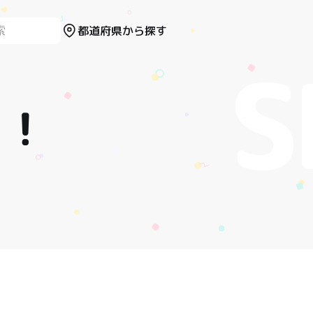
都道府県から探す
ち！