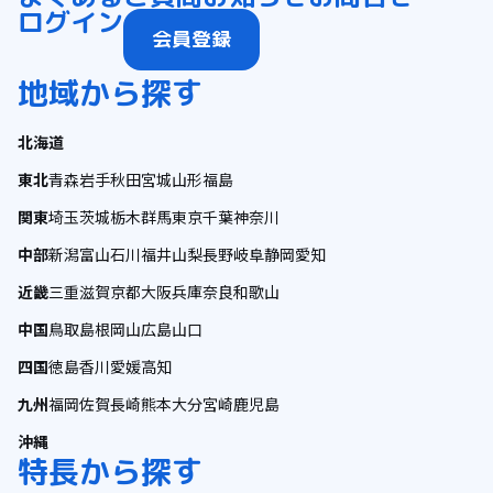
ログイン
会員登録
地域から探す
北海道
東北
青森
岩手
秋田
宮城
山形
福島
関東
埼玉
茨城
栃木
群馬
東京
千葉
神奈川
中部
新潟
富山
石川
福井
山梨
長野
岐阜
静岡
愛知
近畿
三重
滋賀
京都
大阪
兵庫
奈良
和歌山
中国
鳥取
島根
岡山
広島
山口
四国
徳島
香川
愛媛
高知
九州
福岡
佐賀
長崎
熊本
大分
宮崎
鹿児島
沖縄
特長から探す