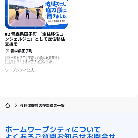
#2 青森県田子町 「定住移住コ
ンシェルジュ」として定住移住
支援を
青森県田子町
空き家を活用
子育て
畑のある暮らし
村でくらす
オンライン移住相談
地域おこし
農業の仕事
夢の暮らし
地域おこし協力隊
ワープシティ公式
地域おこし協力隊に聞いてみた
移住体験談の検索結果一覧
ホーム
ワープシティについて
よくあるご質問
お知らせ
お問合せ