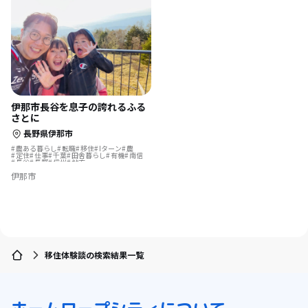
伊那市長谷を息子の誇れるふる
さとに
長野県伊那市
農ある暮らし
転職
移住
Iターン
農
定住
仕事
千葉
田舎暮らし
有機
南信
長谷
長野
信州
地方
伊那市
移住体験談の検索結果一覧