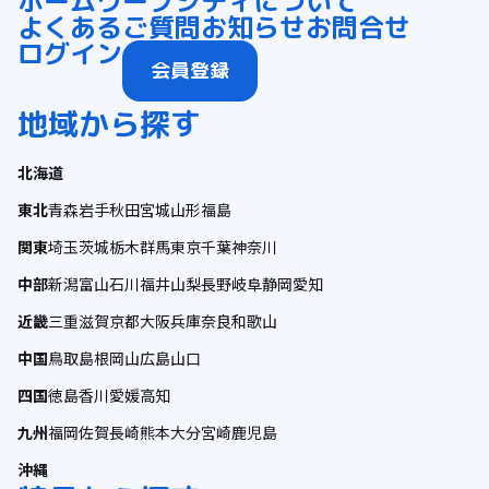
ホーム
ワープシティについて
よくあるご質問
お知らせ
お問合せ
ログイン
会員登録
地域から探す
北海道
東北
青森
岩手
秋田
宮城
山形
福島
関東
埼玉
茨城
栃木
群馬
東京
千葉
神奈川
中部
新潟
富山
石川
福井
山梨
長野
岐阜
静岡
愛知
近畿
三重
滋賀
京都
大阪
兵庫
奈良
和歌山
中国
鳥取
島根
岡山
広島
山口
四国
徳島
香川
愛媛
高知
九州
福岡
佐賀
長崎
熊本
大分
宮崎
鹿児島
沖縄