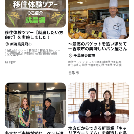
移住体験ツアー【就農したい方
向け】を実施しました！
～最高のバゲットを追い求めて
新潟県見附市
～香取市の美味しいパン屋さん
補助金
ツアー
新潟県
移住体験ツアー
交通費補助
見附市
仕事
農業
就農
千葉県香取市
市内案内
移住してチャレンジ
転職
移住
起業
見附市
仕事
先輩移住者
地方移住
移住体験
香取市
地方だからできる新事業「キャ
リアツーリズム」を創造した長
多才なご夫婦が営む、ペット達