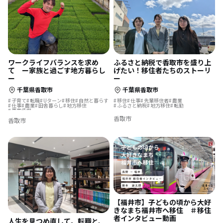
ワークライフバランスを求め
ふるさと納税で香取市を盛り上
て ー家族と過ごす地方暮らし
げたい！移住者たちのストーリ
ー
ー
千葉県香取市
千葉県香取市
子育て
転職
Uターン
移住
自然と暮らす
移住
仕事
先輩移住者
農業
仕事
農業
田舎暮らし
地方移住
ふるさと納税
地方移住
転勤
事業承継
香取市
香取市
【福井市】子どもの頃から大好
きなまち福井市へ移住 ＃移住
者インタビュー動画
人生を見つめ直して。転職と、