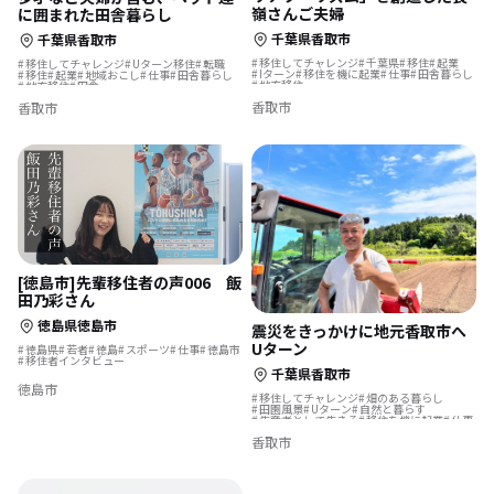
嶺さんご夫婦
に囲まれた田舎暮らし
千葉県香取市
千葉県香取市
移住してチャレンジ
千葉県
移住
起業
移住してチャレンジ
Uターン移住
転職
Iターン
移住を機に起業
仕事
田舎暮らし
移住
起業
地域おこし
仕事
田舎暮らし
地方移住
地方移住
田舎
香取市
香取市
[徳島市]先輩移住者の声006 飯
田乃彩さん
徳島県徳島市
震災をきっかけに地元香取市へ
Uターン
徳島県
若者
徳島
スポーツ
仕事
徳島市
移住者インタビュー
千葉県香取市
徳島市
移住してチャレンジ
畑のある暮らし
田園風景
Uターン
自然と暮らす
生産者として生きる
移住を機に起業
仕事
農業の仕事
田舎暮らし
香取市