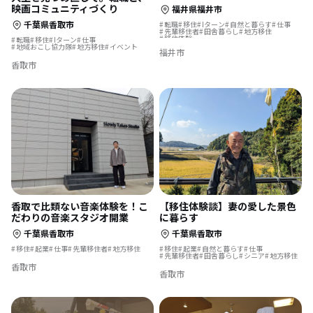
映画コミュニティづくり
福井県福井市
千葉県香取市
転職
移住
Iターン
自然と暮らす
仕事
先輩移住者
田舎暮らし
地方移住
移住体験
転職
移住
Iターン
仕事
地域おこし協力隊
地方移住
イベント
福井市
香取市
香取で比類ない音楽体験を！こ
【移住体験談】妻の愛した景色
だわりの音楽スタジオ開業
に暮らす
千葉県香取市
千葉県香取市
移住
起業
仕事
先輩移住者
地方移住
移住
起業
自然と暮らす
仕事
先輩移住者
田舎暮らし
シニア
地方移住
香取市
香取市