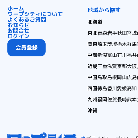
ホーム
地域から探す
ワープシティについて
よくあるご質問
北海道
お知らせ
お問合せ
東北
青森
岩手
秋田
宮城
ログイン
関東
埼玉
茨城
栃木
群馬
会員登録
中部
新潟
富山
石川
福井
近畿
三重
滋賀
京都
大阪
中国
鳥取
島根
岡山
広島
四国
徳島
香川
愛媛
高知
九州
福岡
佐賀
長崎
熊本
沖縄