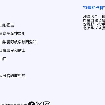
特長から探
地域おこし
農業
自然と
安曇野市
お
山形
福島
北アルプス
東京
千葉
神奈川
山梨
長野
岐阜
静岡
愛知
兵庫
奈良
和歌山
山口
大分
宮崎
鹿児島