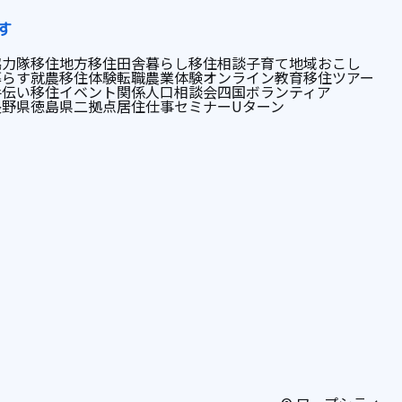
す
協力隊
移住
地方移住
田舎暮らし
移住相談
子育て
地域おこし
暮らす
就農
移住体験
転職
農業体験
オンライン
教育
移住ツアー
手伝い
移住イベント
関係人口
相談会
四国
ボランティア
長野県
徳島県
二拠点居住
仕事
セミナー
Uターン