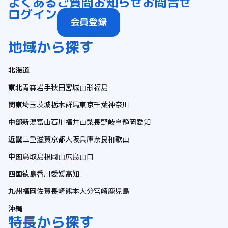
よくあるご質問
お知らせ
お問合せ
ログイン
会員登録
地域から探す
北海道
東北
青森
岩手
秋田
宮城
山形
福島
関東
埼玉
茨城
栃木
群馬
東京
千葉
神奈川
中部
新潟
富山
石川
福井
山梨
長野
岐阜
静岡
愛知
近畿
三重
滋賀
京都
大阪
兵庫
奈良
和歌山
中国
鳥取
島根
岡山
広島
山口
四国
徳島
香川
愛媛
高知
九州
福岡
佐賀
長崎
熊本
大分
宮崎
鹿児島
沖縄
特長から探す