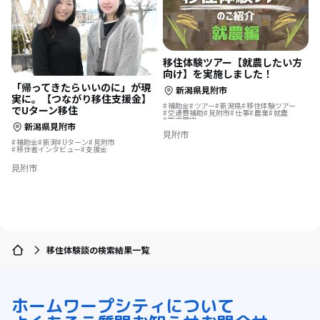
移住体験ツアー【就農したい方
向け】を実施しました！
「帰ってきたらいいのに」が現
新潟県見附市
実に。【つながり移住支援金】
補助金
ツアー
新潟県
移住体験ツアー
でUターン移住
交通費補助
見附市
仕事
農業
就農
市内案内
新潟県見附市
見附市
補助金
新潟
Uターン
見附市
移住者インタビュー
支援金
見附市
移住体験談の検索結果一覧
ホーム
ワープシティについて