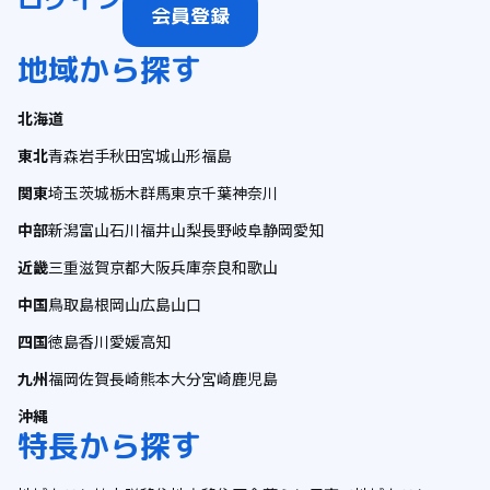
会員登録
地域から探す
北海道
東北
青森
岩手
秋田
宮城
山形
福島
関東
埼玉
茨城
栃木
群馬
東京
千葉
神奈川
中部
新潟
富山
石川
福井
山梨
長野
岐阜
静岡
愛知
近畿
三重
滋賀
京都
大阪
兵庫
奈良
和歌山
中国
鳥取
島根
岡山
広島
山口
四国
徳島
香川
愛媛
高知
九州
福岡
佐賀
長崎
熊本
大分
宮崎
鹿児島
沖縄
特長から探す