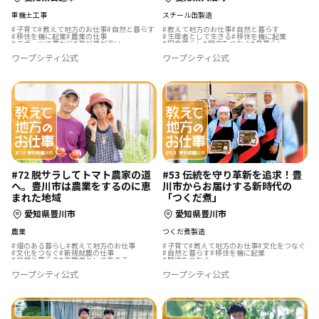
重機土工事
スチール缶製造
子育て
教えて地方のお仕事
自然と暮らす
教えて地方のお仕事
自然と暮らす
移住を機に起業
農業の仕事
生産者として生きる
移住を機に起業
スポーツで豊かに
遊び場が近い
田舎暮らし
歴史をつむぐ
島暮らし
伝統をつなぐ
ワープシティ公式
ワープシティ公式
#72 脱サラしてトマト農家の道
#53 伝統を守り革新を追求！豊
へ。豊川市は農業をするのに恵
川市からお届けする新時代の
まれた地域
「つくだ煮」
愛知県豊川市
愛知県豊川市
農業
つくだ煮製造
畑のある暮らし
教えて地方のお仕事
子育て
教えて地方のお仕事
文化をつなぐ
文化をつなぐ
新規就農の仕事
自然と暮らす
移住を機に起業
自然と暮らす
生産者として生きる
歴史をつむぐ
農業の仕事
後継者の仕事
ワープシティ公式
ワープシティ公式