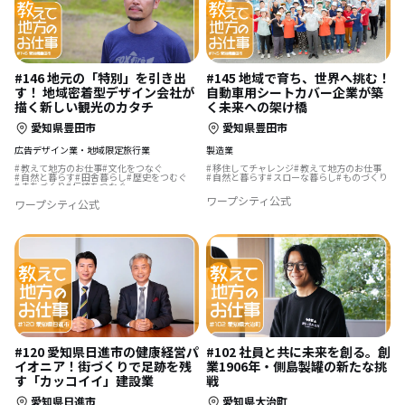
#146 地元の「特別」を引き出
#145 地域で育ち、世界へ挑む！
す！ 地域密着型デザイン会社が
自動車用シートカバー企業が築
描く新しい観光のカタチ
く未来への架け橋
愛知県豊田市
愛知県豊田市
広告デザイン業・地域限定旅行業
製造業
教えて地方のお仕事
文化をつなぐ
移住してチャレンジ
教えて地方のお仕事
自然と暮らす
田舎暮らし
歴史をつむぐ
自然と暮らす
スローな暮らし
ものづくり
まちづくり
伝統をつなぐ
ワープシティ公式
ワープシティ公式
#120 愛知県日進市の健康経営パ
#102 社員と共に未来を創る。創
イオニア！街づくりで足跡を残
業1906年・側島製罐の新たな挑
す「カッコイイ」建設業
戦
愛知県日進市
愛知県大治町