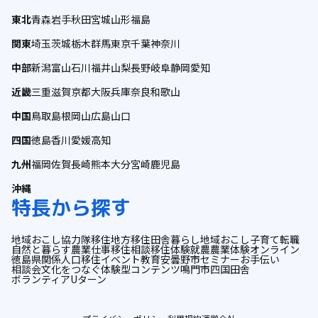
東北
青森
岩手
秋田
宮城
山形
福島
関東
埼玉
茨城
栃木
群馬
東京
千葉
神奈川
中部
新潟
富山
石川
福井
山梨
長野
岐阜
静岡
愛知
近畿
三重
滋賀
京都
大阪
兵庫
奈良
和歌山
中国
鳥取
島根
岡山
広島
山口
四国
徳島
香川
愛媛
高知
九州
福岡
佐賀
長崎
熊本
大分
宮崎
鹿児島
沖縄
特長から探す
地域おこし協力隊
移住
地方移住
田舎暮らし
地域おこし
子育て
転職
自然と暮らす
農業
仕事
移住相談
移住体験
就農
農業体験
オンライン
徳島県
関係人口
移住イベント
教育
安曇野市
セミナー
お手伝い
相談会
文化をつなぐ
体験型コンテンツ
鳴門市
四国
田舎
ボランティア
Uターン