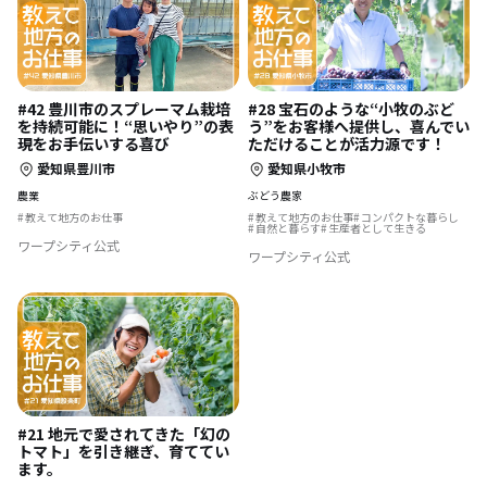
#42 豊川市のスプレーマム栽培
#28 宝石のような“小牧のぶど
を持続可能に！“思いやり”の表
う”をお客様へ提供し、喜んでい
現をお手伝いする喜び
ただけることが活力源です！
愛知県豊川市
愛知県小牧市
農業
ぶどう農家
教えて地方のお仕事
教えて地方のお仕事
コンパクトな暮らし
自然と暮らす
生産者として生きる
ワープシティ公式
ワープシティ公式
#21 地元で愛されてきた「幻の
トマト」を引き継ぎ、育ててい
ます。