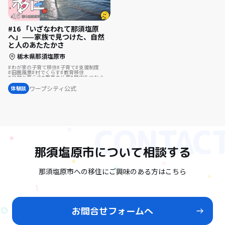
#16 「いざなわれて那須塩原
へ」——家族で見つけた、自然
と人のあたたかさ
栃木県那須塩原市
わが家の子育て移住
子育て
支援制度
田園風景
村でくらす
教育移住
自然と暮らす
農業の仕事
歴史をつむぐ
遊び場が近い
酪農の仕事
ワープシティ公式
体験談
那須塩原市
について相談する
那須塩原市への移住にご興味のある方はこちら
お問合せフォームへ