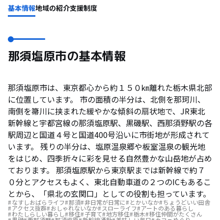
基本情報
地域の紹介
支援制度
那須塩原市の基本情報
那須塩原市は、東京都心から約１５０㎞離れた栃木県北部
に位置しています。 市の面積の半分は、北側を那珂川、
南側を箒川に挟まれた緩やかな傾斜の扇状地で、JR東北
新幹線と宇都宮線の那須塩原駅、黒磯駅、西那須野駅の各
駅周辺と国道４号と国道400号沿いに市街地が形成されて
います。 残りの半分は、塩原温泉郷や板室温泉の観光地
をはじめ、四季折々に彩を見せる自然豊かな山岳地が占め
ております。 那須塩原駅から東京駅までは新幹線で約７
０分とアクセスもよく、東北自動車道の２つのICもあるこ
とから、「県北の玄関口」としての役割も担っています。
なすしおばらライフ
那須
非日常が日常に
とかいなか
ちょうどいい田舎
アクセス抜群
おしゃれないなか
スローライフ
アートのある暮らし
わたしらしい暮らし
移住
子育て
地方移住
栃木
移住仲間がたくさん
黒磯
西那須野
那須塩原
新幹線通勤
美味しい毎日
カフェめぐり