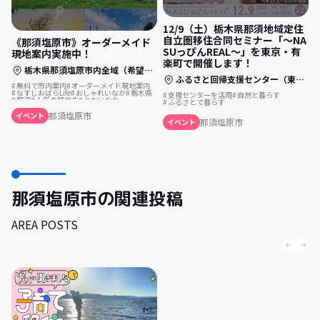
12/9（土）栃木県那須地域定住
自立圏移住合同セミナー「～NA
《那須塩原市》オーダーメイド
SUっぴんREAL～」を東京・有
現地案内実施中！
楽町で開催します！
栃木県那須塩原市内全域（希望エリア）
ふるさと回帰支援センター（東京都千代田区有楽町2-10-1東京交通会館8F） オンライン同時配信（ZOOM）
無料で市内案内
オーダーメイド現地案内
なすしおばらLife
おしゃれいなか
栃木県
支援センターを活用
自然と暮らす
那須
人気の移住先
とかいなか
ふるさとで暮らす
現地案内ツアー
新幹線駅アリ
那須塩原市
イベント
那須塩原市
イベント
那須塩原市の関連投稿
AREA POSTS