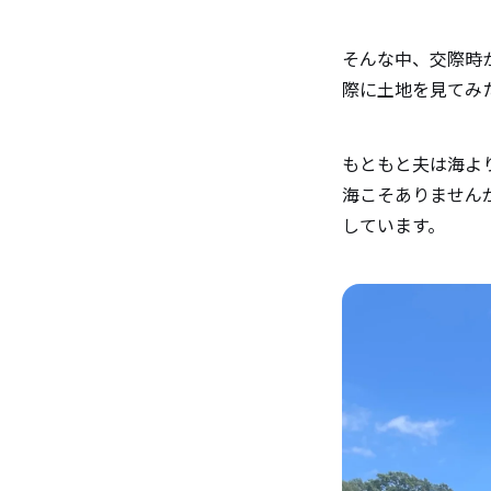
お聞かせ
そんな中、交際時
際に土地を見てみ
利用され
った」と
もともと夫は海よ
海こそありません
休日は、
しています。
これから
願いしま