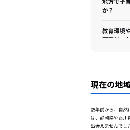
地方で子
か？
教育環境
不安だっ
実際に暮
とについ
現在の地
移住後、
たか？
数年前から、自然
は、静岡県や香川
移住前と
出会えませんでし
たか？ 