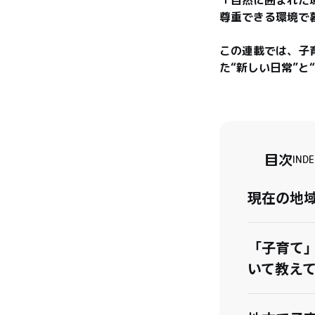
尊重できる環境で
この連載では、子
た“新しい日常”と
目次
INDE
現在の地
「子育て
いて教え