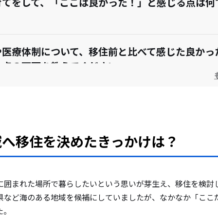
育てをして、「ここは良かった！」と感じる点は何
や医療体制について、移住前と比べて感じた良かっ
た点の両面を教えてください。
らしてみて、予想外だったことや、課題だと感じて
て教えてください。
域へ移住を決めたきっかけは？
ご家族の暮らし方や時間の使い方はどのように変化
に囲まれた場所で暮らしたいという思いが芽生え、移住を検討
県など海のある地域を候補にしていましたが、なかなか「ここ
比べて、人付き合いや地域との関わり方に変化はあ
た。
地方特有の「人付き合いの濃さ」について、率直な