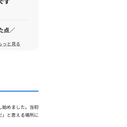
です
た点／
もっと見る
いるこ
しまし
し始めました。当初
だ」と思える場所に
りまし
ご感想を