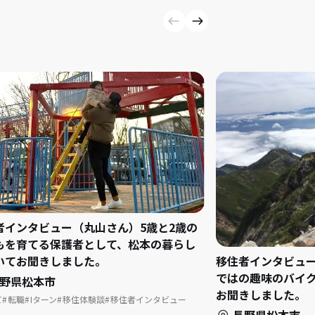
者インタビュー（丸山さん）5歳と2歳の
もを育てる保護者として、松本の暮らし
いてお聞きしました。
移住者インタビュ
ではの趣味のバイ
野県松本市
お聞きしました。
て
転職
Iターン
移住体験談
移住者インタビュー