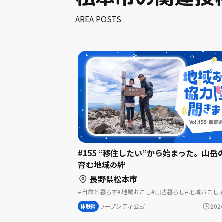
AREA POSTS
#155 “移住したい”から始まった。山岳
育む地域の絆
長野県松本市
自然と暮らす
地域おこし
田舎暮らし
地域おこし
歴史をつむぐ
移住体験
温泉の近く
地域おこし協力隊に聞いてみた
ワープシティ公式
202
体験談