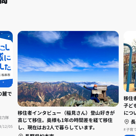
の麓で
移住
子ど
につ
移住者インタビュー（稲見さん）登山好きが
協力隊
高じて移住。奥様も1年の時間差を経て移住
長
4/12/05
し、現在はお2人で暮らしています。
子育