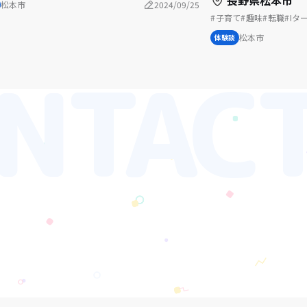
長野県松本市
松本市
2024/09/25
子育て
趣味
転職
Iタ
移住者インタビュー
松本市
体験談