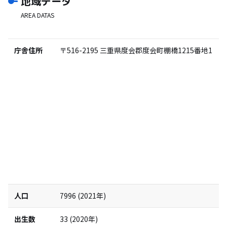
地域データ
AREA DATAS
庁舎住所
〒516-2195
三重県度会郡度会町棚橋1215番地1
人口
7996
(
2021
年)
出生数
33
(
2020
年)