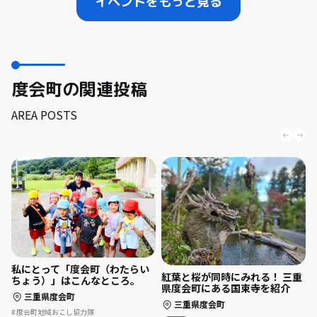
イベントをもっと見る
度会町の関連投稿
AREA POSTS
私にとって「度会町（わたらい
紅葉と桜が同時にみれる！ 三重
ちょう）」はこんなところ。
県度会町にある国束寺を紹介
三重県度会町
三重県度会町
度会町地域おこし協力隊