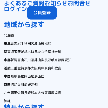
よくあるご質問
お知らせ
お問合せ
ログイン
会員登録
地域から探す
北海道
東北
青森
岩手
秋田
宮城
山形
福島
関東
埼玉
茨城
栃木
群馬
東京
千葉
神奈川
中部
新潟
富山
石川
福井
山梨
長野
岐阜
静岡
愛知
近畿
三重
滋賀
京都
大阪
兵庫
奈良
和歌山
中国
鳥取
島根
岡山
広島
山口
四国
徳島
香川
愛媛
高知
九州
福岡
佐賀
長崎
熊本
大分
宮崎
鹿児島
沖縄
特長から探す