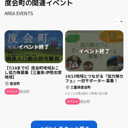
度会町の関連イベント
AREA EVENTS
【7/18まで!!】度会町地域おこ
し協力隊募集【三重県:伊勢志摩
10/13地域とつながる『協力隊カ
地域】
フェ』一日サポーター 募集！
度会町
三重県度会町
度会町
イベント
カフェ
度会町
三重県
協力隊
度会町
イベント