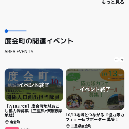
もっと見る
度会町の関連イベント
AREA EVENTS
【7/18まで!!】度会町地域おこ
し協力隊募集【三重県:伊勢志摩
10/13地域とつながる『協力隊カ
地域】
フェ』一日サポーター 募集！
度会町
三重県度会町