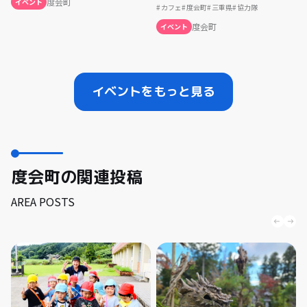
度会町
イベント
カフェ
度会町
三重県
協力隊
度会町
イベント
イベントをもっと見る
度会町の関連投稿
AREA POSTS