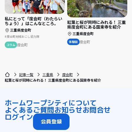
私にとって「度会町（わたらい
紅葉と桜が同時にみれる！ 三重
ちょう）」はこんなところ。
県度会町にある国束寺を紹介
三重県度会町
三重県度会町
度会町地域おこし協力隊
度会町
体験談
度会町
コラム
記事一覧
三重県
度会町
紅葉と桜が同時にみれる！ 三重県度会町にある国束寺を紹介
ホーム
ワープシティについて
よくあるご質問
お知らせ
お問合せ
ログイン
会員登録