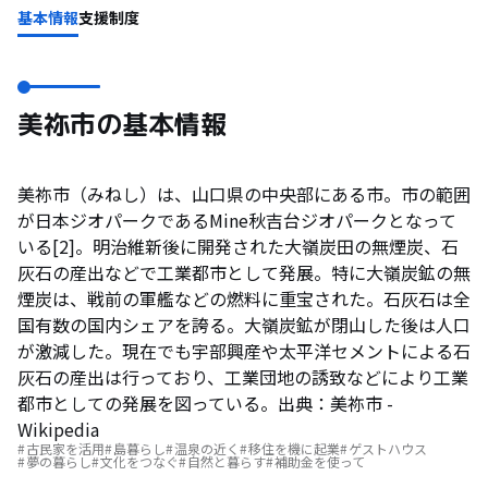
基本情報
支援制度
美祢市の基本情報
美祢市（みねし）は、山口県の中央部にある市。市の範囲
が日本ジオパークであるMine秋吉台ジオパークとなって
いる[2]。明治維新後に開発された大嶺炭田の無煙炭、石
灰石の産出などで工業都市として発展。特に大嶺炭鉱の無
煙炭は、戦前の軍艦などの燃料に重宝された。石灰石は全
国有数の国内シェアを誇る。大嶺炭鉱が閉山した後は人口
が激減した。現在でも宇部興産や太平洋セメントによる石
灰石の産出は行っており、工業団地の誘致などにより工業
都市としての発展を図っている。
出典：
美祢市
-
Wikipedia
古民家を活用
島暮らし
温泉の近く
移住を機に起業
ゲストハウス
夢の暮らし
文化をつなぐ
自然と暮らす
補助金を使って