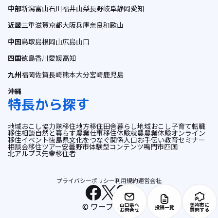
中部
新潟
富山
石川
福井
山梨
長野
岐阜
静岡
愛知
近畿
三重
滋賀
京都
大阪
兵庫
奈良
和歌山
中国
鳥取
島根
岡山
広島
山口
四国
徳島
香川
愛媛
高知
九州
福岡
佐賀
長崎
熊本
大分
宮崎
鹿児島
沖縄
特長から探す
地域おこし協力隊
移住
地方移住
田舎暮らし
地域おこし
子育て
転職
移住相談
自然と暮らす
農業
仕事
移住体験
就農
農業体験
オンライン
移住イベント
徳島県
文化をつなぐ
関係人口
お手伝い
教育
セミナー
相談会
移住ツアー
安曇野市
体験型コンテンツ
鳴門市
四国
北アルプス
先輩移住者
プライバシーポリシー
利用規約
運営会社
© ワープシティ
山口県へ
美祢市に
投稿一覧
お問合せ
質問する