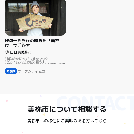
地球一周旅行の経験を「美祢
市」で活かす
山口県美祢市
補助金を使って
文化をつなぐ
ゲストハウス
自然と暮らす
移住を機に起業
夢の暮らし
古民家を活用
島暮らし
温泉の近く
ワープシティ公式
体験談
美祢市
について相談する
美祢市への移住にご興味のある方はこちら