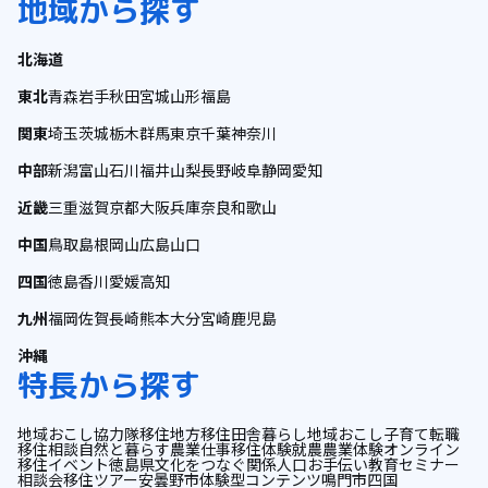
地域から探す
北海道
東北
青森
岩手
秋田
宮城
山形
福島
関東
埼玉
茨城
栃木
群馬
東京
千葉
神奈川
中部
新潟
富山
石川
福井
山梨
長野
岐阜
静岡
愛知
近畿
三重
滋賀
京都
大阪
兵庫
奈良
和歌山
中国
鳥取
島根
岡山
広島
山口
四国
徳島
香川
愛媛
高知
九州
福岡
佐賀
長崎
熊本
大分
宮崎
鹿児島
沖縄
特長から探す
地域おこし協力隊
移住
地方移住
田舎暮らし
地域おこし
子育て
転職
移住相談
自然と暮らす
農業
仕事
移住体験
就農
農業体験
オンライン
移住イベント
徳島県
文化をつなぐ
関係人口
お手伝い
教育
セミナー
相談会
移住ツアー
安曇野市
体験型コンテンツ
鳴門市
四国