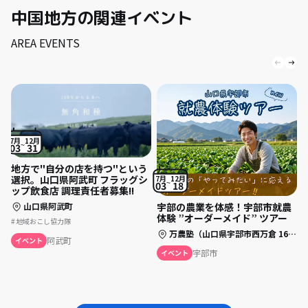
中国地方の関連イベント
AREA EVENTS
7
7月
12月
0
03
31
地方で"自分の店を持つ"という
選択。山口県阿武町 フラッグシ
7月
12月
03
18
ップ飲食店 調理責任者募集!!
宇部の農業を体感！宇部市就農
山口県阿武町
体験 ”オーダーメイド” ツアー
地域おこし協力隊
万農塾（山口県宇部市西万倉 1662-1）
阿武町
イベント
宇部市
イベント