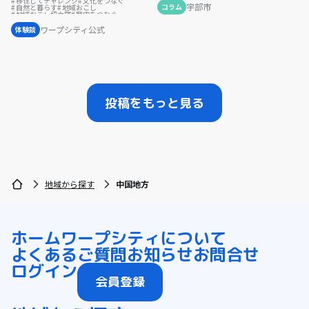
移住してチャレンジ
文化をつなぐ
宇部市
コラム
自然と暮らす
地域おこし
地域おこし協力隊
歴史をつむぐ
地域を活性化
地域おこし協力隊に聞いてみた
ワープシティ公式
体験談
投稿をもっと見る
地域から探す
中国地方
ホーム
ワープシティについて
よくあるご質問
お知らせ
お問合せ
ログイン
会員登録