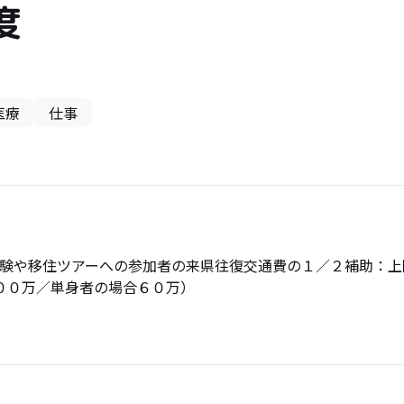
度
医療
仕事
体験や移住ツアーへの参加者の来県往復交通費の１／２補助：上
００万／単身者の場合６０万）