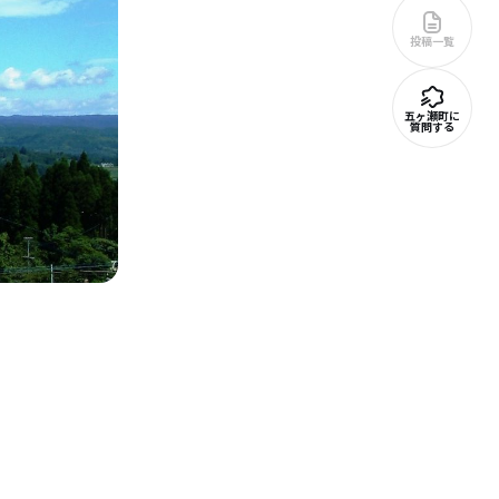
投稿一覧
五ヶ瀬町に
質問する