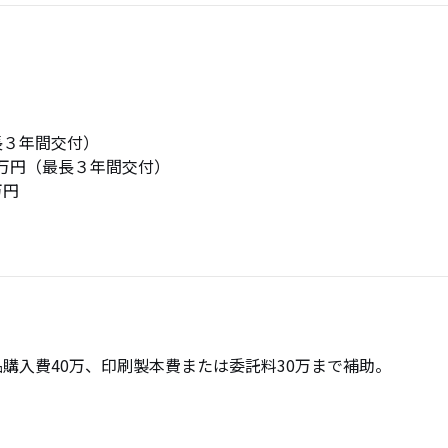
長３年間交付）
万円（最長３年間交付）
万円
品購入費40万、印刷製本費または委託料30万まで補助。