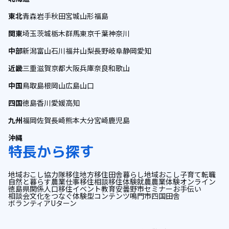
東北
青森
岩手
秋田
宮城
山形
福島
関東
埼玉
茨城
栃木
群馬
東京
千葉
神奈川
中部
新潟
富山
石川
福井
山梨
長野
岐阜
静岡
愛知
近畿
三重
滋賀
京都
大阪
兵庫
奈良
和歌山
中国
鳥取
島根
岡山
広島
山口
四国
徳島
香川
愛媛
高知
九州
福岡
佐賀
長崎
熊本
大分
宮崎
鹿児島
沖縄
特長から探す
地域おこし協力隊
移住
地方移住
田舎暮らし
地域おこし
子育て
転職
自然と暮らす
農業
仕事
移住相談
移住体験
就農
農業体験
オンライン
徳島県
関係人口
移住イベント
教育
安曇野市
セミナー
お手伝い
相談会
文化をつなぐ
体験型コンテンツ
鳴門市
四国
田舎
ボランティア
Uターン