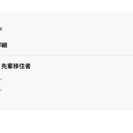
X
詳細
・先輩移住者
ん
ん