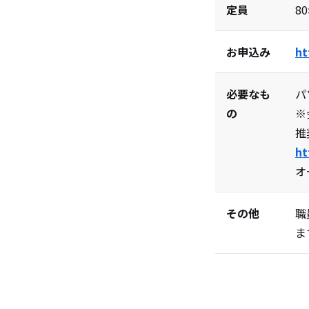
定員
8
お申込み
ht
必要なも
パ
の
※
推
ht
オ
その他
職
ま