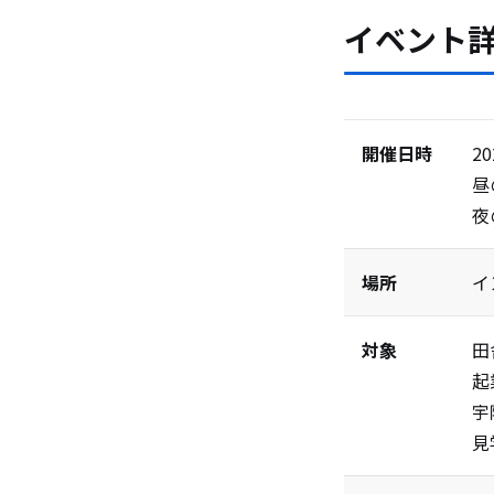
イベント
開催日時
2
昼
夜
場所
イ
対象
田
起
宇
見