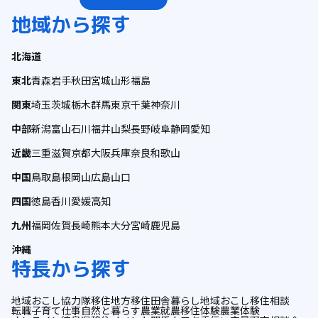
地域から探す
北海道
東北
青森
岩手
秋田
宮城
山形
福島
関東
埼玉
茨城
栃木
群馬
東京
千葉
神奈川
中部
新潟
富山
石川
福井
山梨
長野
岐阜
静岡
愛知
近畿
三重
滋賀
京都
大阪
兵庫
奈良
和歌山
中国
鳥取
島根
岡山
広島
山口
四国
徳島
香川
愛媛
高知
九州
福岡
佐賀
長崎
熊本
大分
宮崎
鹿児島
沖縄
特長から探す
地域おこし協力隊
移住
地方移住
田舎暮らし
地域おこし
移住相談
転職
子育て
仕事
自然と暮らす
農業
就農
移住体験
農業体験