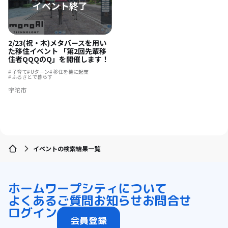
2/23(祝・木)メタバースを用い
た移住イベント 「第2回先輩移
住者QQQのQ」を開催します！
子育て
Uターン
移住を機に起業
ふるさとで暮らす
宇陀市
イベントの検索結果一覧
ホーム
ワープシティについて
よくあるご質問
お知らせ
お問合せ
ログイン
会員登録