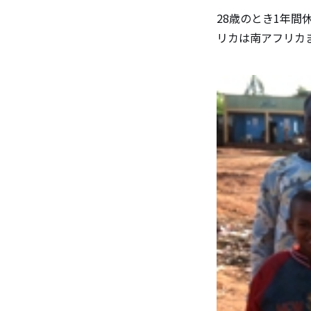
28歳のとき1年
リカは南アフリカ