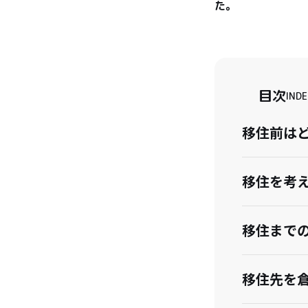
た。
目次
INDE
移住前は
移住を考
移住まで
移住先を