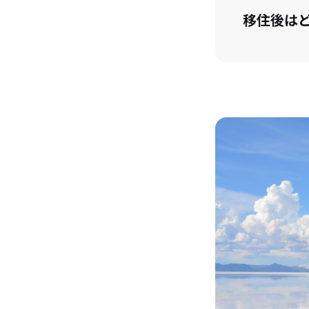
移住後は
倉吉での
倉吉での
これから