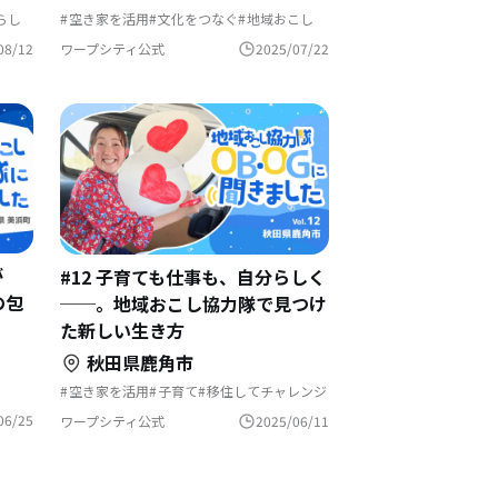
らし
空き家を活用
文化をつなぐ
地域おこし
移住を機に起業
移住相談
田舎暮らし
し
地域おこし協力隊
まちづくり
08/12
ワープシティ公式
2025/07/22
地域おこし協力隊に聞いてみた
が
#12 子育ても仕事も、自分らしく
の包
──。地域おこし協力隊で見つけ
た新しい生き方
秋田県鹿角市
空き家を活用
子育て
移住してチャレンジ
らす
地域おこし
農業の仕事
地域おこし協力隊
移住体験
テレワーク
06/25
ワープシティ公式
2025/06/11
地域おこし協力隊に聞いてみた