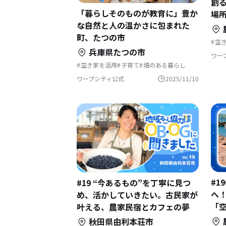
創
「暮らしそのものが教育に」豊か
場所
な自然と人の温かさに包まれた
町、たつの市
空
文
兵庫県たつの市
田
ワー
歴
空き家を活用
子育て
畑のある暮らし
地
狩猟のある暮らし
独自取材
自然と暮らす
田舎暮らし
歴史をつむぐ
ワープシティ公式
2025/11/10
ふるさとで暮らす
リノベーション・リフォームして
#1
#19 “今あるもの”を丁寧に見つ
へ
め、活かしていきたい。古民家が
「
叶える、農家民宿とカフェの夢
秋田県由利本荘市