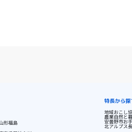
特長から探
地域おこし
農業
自然と
安曇野市
お
山形
福島
北アルプス