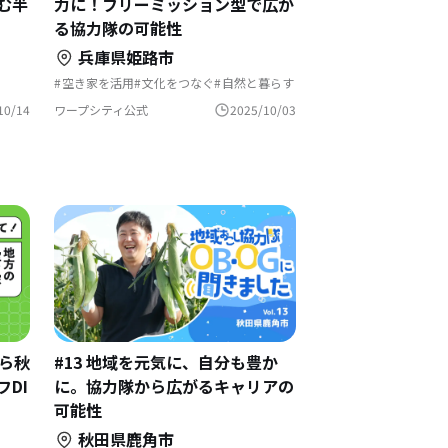
む半
力に！フリーミッション型で広が
る協力隊の可能性
兵庫県姫路市
空き家を活用
文化をつなぐ
自然と暮らす
おこし
地域おこし
移住を機に起業
田舎暮らし
地域おこし協力隊
地方移住
歴史をつむぐ
10/14
ワープシティ公式
2025/10/03
暮らし
ものづくり
漁師の仕事
地域おこし協力隊に聞いてみた
海のそばの暮らし
から秋
#13 地域を元気に、自分も豊か
DI
に。協力隊から広がるキャリアの
可能性
秋田県鹿角市