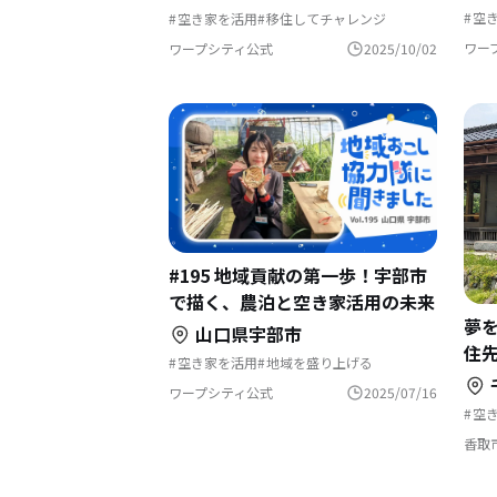
空
空き家を活用
移住してチャレンジ
田
田園風景
自然と暮らす
地域おこし
遊
地域おこし協力隊
古民家を活用
ワー
ワープシティ公式
2025/10/02
集
地域おこし協力隊に聞いてみた
地
#195 地域貢献の第一歩！宇部市
で描く、農泊と空き家活用の未来
夢
山口県宇部市
住
空き家を活用
地域を盛り上げる
自然と暮らす
地域おこし
田舎暮らし
地域おこし協力隊
古民家を活用
ワープシティ公式
2025/07/16
歴史をつむぐ
空
地域おこし協力隊に聞いてみた
畑
田
香取