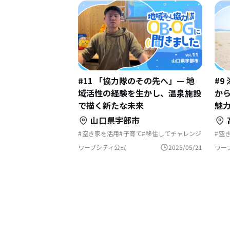
#11 「協力隊のその先へ」— 地
#9
域活性の経験を生かし、温泉施設
か
で描く新たな未来
魅
山口県宇部市
空き家を活用
子育て
移住してチャレンジ
空
二足のわらじ
支援センターを活用
村
自然と暮らす
地域おこし
田舎暮らし
地
ワープシティ公式
2025/05/21
ワー
地域おこし協力隊
ふるさとで暮らす
歴
温泉の近く
地域を活性化
シ
地域おこし協力隊に聞いてみた
地