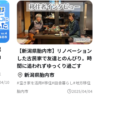
起
【新潟県胎内市】リノベーション
」
した古民家で友達とのんびり。時
間に追われずゆっくり過ごす
新潟県胎内市
ス
04/10
空き家を活用
移住
田舎暮らし
地方移住
空き家
胎内市
2025/04/04