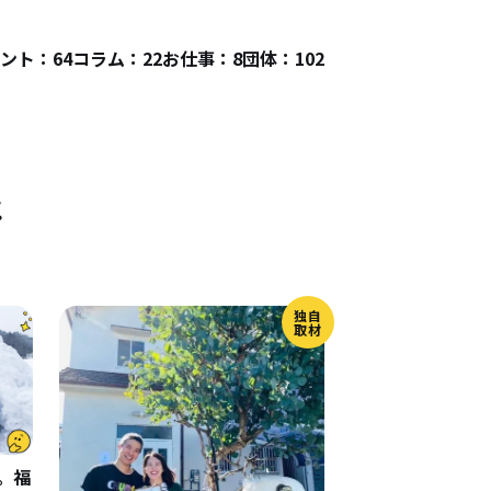
ント：64
コラム：22
お仕事：8
団体：102
件
独自
取材
。福