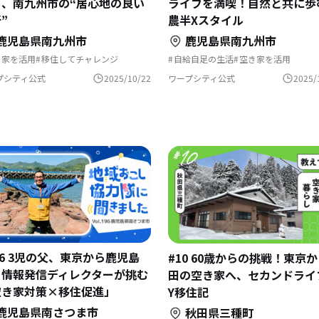
る、南九州市の“居心地の良い
ライフを満喫！自然と共に歩
”
農半Xスタイル
鹿児島県南九州市
鹿児島県南九州市
き家を活用
移住してチャレンジ
自給自足の生活
空き家を活用
化をつなぐ
自然と暮らす
地域おこし
畑のある暮らし
自然と暮らす
地域
舎暮らし
地域おこし協力隊
スローな暮らし
移住相談
プシティ公式
2025/10/22
ワープシティ公式
2025/
史をつむぐ
島暮らし
地域おこし協力隊
古民家を活用
島
域おこし協力隊に聞いてみた
地域おこし協力隊に聞いてみた
96 3児の父、東京から鹿児島
#10 60歳からの挑戦！東京
！情報発信ディレクターが挑む
田の空き家へ、セカンドライフ
空き家対策×移住促進」
Y移住記
鹿児島県南さつま市
秋田県三種町