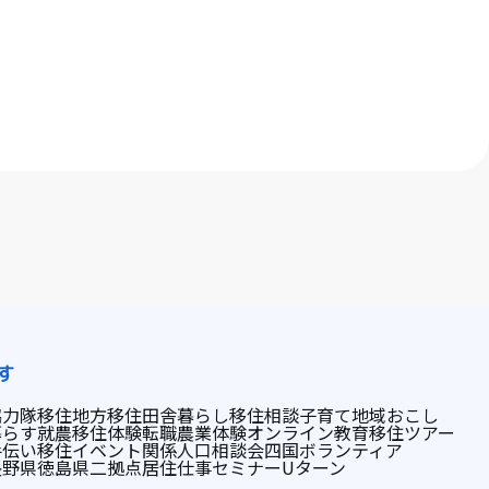
す
協力隊
移住
地方移住
田舎暮らし
移住相談
子育て
地域おこし
暮らす
就農
移住体験
転職
農業体験
オンライン
教育
移住ツアー
手伝い
移住イベント
関係人口
相談会
四国
ボランティア
長野県
徳島県
二拠点居住
仕事
セミナー
Uターン