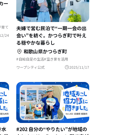
カー
夫婦で営む民泊で“一期一会の出
子育て
会い”を紡ぐ。かつらぎ町で叶え
12/24
る穏やかな暮らし
和歌山県かつらぎ町
自給自足の生活
空き家を活用
畑のある暮らし
補助金を使って
独自取材
Uターン
起業支援を活用
自然と暮らす
ワープシティ公式
2025/11/17
移住を機に起業
田舎暮らし
夢の暮らし
集落で暮らす
き水
#202 自分の“やりたい”が地域の