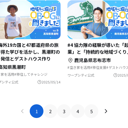
 海外19カ国と47都道府県の旅
#4 協力隊の経験が導いた「
ら得た学びを活かし、黒潮町の
業」と「持続的な地域づくり
力発信とゲストハウス作り
鹿児島県志布志市
高知県黒潮町
空き家を活用
移住支援
ゲストハウ
支援センターを活用
地域おこし
き家を活用
移住してチャレンジ
移住を機に起業
移住相談
ワープシティ公式
2025/
でくらす
文化をつなぐ
ゲストハウス
地域おこし協力隊
スポーツで豊かに
域おこし
地域おこし協力隊
リノベーション・リフォームして
プシティ公式
2025/05/14
史をつむぐ
アートな暮らし
地域を活性化
ェアハウスで暮らす
地域おこし協力隊に聞いてみた
域おこし協力隊に聞いてみた
1
2
3
4
5