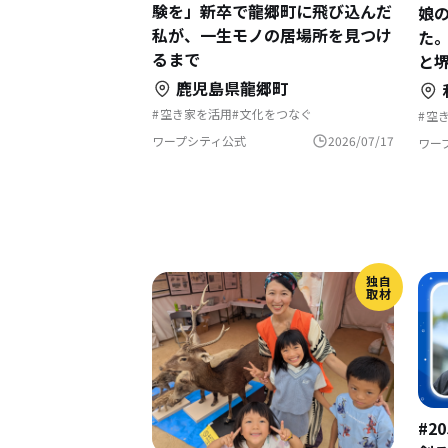
験を」新卒で龍郷町に飛び込んだ
娘の
私が、一生モノの居場所を見つけ
た
るまで
と
鹿児島県龍郷町
空き家を活用
文化をつなぐ
空
移住体験ツアー
地域おこし
移住相談
狩
地域おこし協力隊
移住体験
島暮らし
自
ワープシティ公式
2026/07/17
ワー
集落で暮らす
シ
地域おこし協力隊に聞いてみた
独自
取材
#2