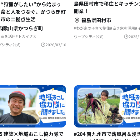
島県田村市で移住とキッチン
“狩猟がしたい”から始まっ
開業！
。命と人をつなぐ、かつらぎ町
堺市の二拠点生活
福島県田村市
和歌山県かつらぎ町
わが家の子育て移住
空き家を活用
二足のわらじ
支援制度
村でくらす
田舎暮らし
夢の暮らし
子育て移住
き家を活用
トカイナカ
ワープシティ公式
2025/
#わが家の子育て移住
集落で暮らす
猟のある暮らし
独自取材
文化をつなぐ
温泉の近く
然と暮らす
田舎暮らし
夢の暮らし
プシティ公式
2026/03/10
ェアハウスで暮らす
05 建築×地域おこし協力隊で
#204 南九州市で薪風呂＆湧