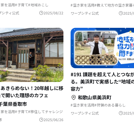
き家を活用
子育て
地域おこし
空き家を活用
教えて地方の空き家暮
舎暮らし
地域おこし協力隊
支援制度
いつでもアウトドア
び場が近い
ふるさとで暮らす
島暮らし
自然と暮らす
地域おこし
田舎暮ら
プシティ公式
2025/08/22
ワープシティ公式
2025/
落で暮らす
夢の暮らし
地域おこし協力隊
域おこし協力隊に聞いてみた
リノベーション・リフォームして
集落で暮らす
#191 課題を超えて人とつな
る。美浜町で実感した“地域
をあきらめない！20年越しに移
容力”
先で開いた理想のカフェ
和歌山県美浜町
千葉県香取市
空き家を活用
狩猟のある暮らし
村でくらす
文化をつなぐ
自然と暮
き家を活用
子育て
移住してチャレンジ
地域おこし
地域おこし協力隊
ワープシティ公式
2025/
のある暮らし
移住
起業
自然と暮らす
古民家を活用
歴史をつむぐ
舎暮らし
地方移住
地域を活性化
地域おこし協力隊に聞いてみた
市
2025/06/26