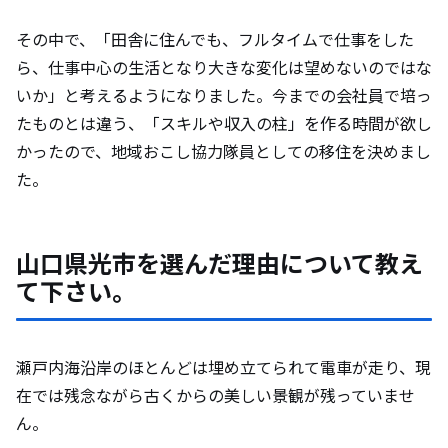
ソードも添えて教えて下さい。
その中で、「田舎に住んでも、フルタイムで仕事をした
ら、仕事中心の生活となり大きな変化は望めないのではな
光市伊保木（いおき）地区の魅力について
いか」と考えるようになりました。今までの会社員で培っ
教えて下さい。（自然やグルメ、オススメ
たものとは違う、「スキルや収入の柱」を作る時間が欲し
スポットなど）
かったので、地域おこし協力隊員としての移住を決めまし
た。
移住を検討している方にメッセージをお願
いします。
山口県光市を選んだ理由について教え
て下さい。
瀬戸内海沿岸のほとんどは埋め立てられて電車が走り、現
在では残念ながら古くからの美しい景観が残っていませ
ん。