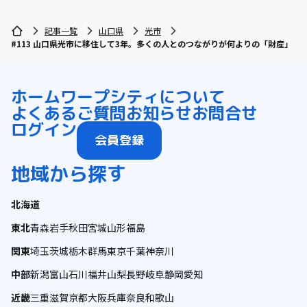
記事一覧
山口県
光市
#113 山口県光市に移住して3年。多くの人とのつながりが何よりの「財産」
ホーム
ワープシティについて
よくあるご質問
お知らせ
お問合せ
ログイン
会員登録
地域から探す
北海道
東北
青森
岩手
秋田
宮城
山形
福島
関東
埼玉
茨城
栃木
群馬
東京
千葉
神奈川
中部
新潟
富山
石川
福井
山梨
長野
岐阜
静岡
愛知
近畿
三重
滋賀
京都
大阪
兵庫
奈良
和歌山