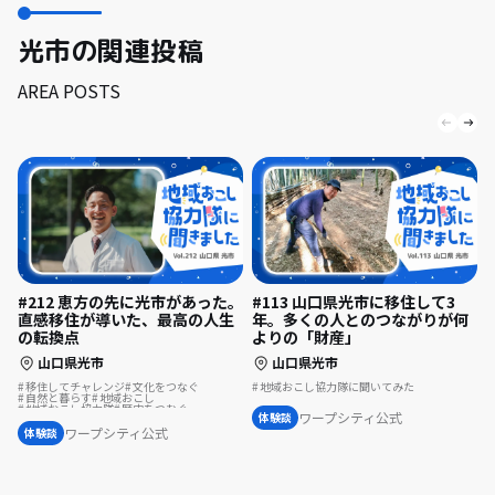
光市の関連投稿
AREA POSTS
#212 恵方の先に光市があった。
#113 山口県光市に移住して3
直感移住が導いた、最高の人生
年。多くの人とのつながりが何
の転換点
よりの「財産」
山口県光市
山口県光市
移住してチャレンジ
文化をつなぐ
地域おこし協力隊に聞いてみた
自然と暮らす
地域おこし
地域おこし協力隊
歴史をつむぐ
ワープシティ公式
体験談
地域を活性化
地域おこし協力隊に聞いてみた
ワープシティ公式
体験談