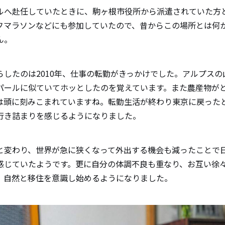
ルへ赴任していたときに、駒ヶ根市役所から派遣されていた方
フマラソンなどにも参加していたので、昔からこの場所とは何
ん。
らしたのは2010年、仕事の転勤がきっかけでした。アルプス
パールに似ていてホッとしたのを覚えています。また農産物が
は頭に刻みこまれていますね。転勤生活が終わり東京に戻った
行き詰まりを感じるようになりました。
と変わり、世界が急に狭くなって外出する機会も減ったことで
感じていたようです。更に自分の体調不良も重なり、お互い徐
、自然と移住を意識し始めるようになりました。