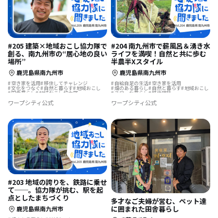
#205 建築×地域おこし協力隊で
#204 南九州市で薪風呂＆湧き水
創る、南九州市の“居心地の良い
ライフを満喫！自然と共に歩む
場所”
半農半Xスタイル
鹿児島県南九州市
鹿児島県南九州市
空き家を活用
移住してチャレンジ
自給自足の生活
空き家を活用
文化をつなぐ
自然と暮らす
地域おこし
畑のある暮らし
自然と暮らす
地域おこし
田舎暮らし
地域おこし協力隊
スローな暮らし
移住相談
歴史をつむぐ
島暮らし
地域おこし協力隊
古民家を活用
島暮らし
ワープシティ公式
ワープシティ公式
地域おこし協力隊に聞いてみた
地域おこし協力隊に聞いてみた
#203 地域の誇りを、鉄路に乗せ
て──。協力隊が挑む、駅を起
点としたまちづくり
多才なご夫婦が営む、ペット達
に囲まれた田舎暮らし
鹿児島県南九州市