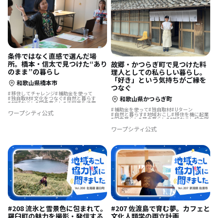
条件ではなく直感で選んだ場
所。橋本・信太で見つけた“あり
故郷・かつらぎ町で見つけた料
のまま”の暮らし
理人としての私らしい暮らし。
「好き」という気持ちがご縁を
和歌山県橋本市
つなぐ
移住してチャレンジ
補助金を使って
独自取材
文化をつなぐ
自然と暮らす
和歌山県かつらぎ町
地域おこし
田舎暮らし
古民家を活用
歴史をつむぐ
補助金を使って
独自取材
Uターン
ワープシティ公式
リノベーション・リフォームして
自然と暮らす
地域おこし
移住を機に起業
田舎暮らし
夢の暮らし
地域おこし協力隊
古民家を活用
ものづくり
ワープシティ公式
#208 流氷と雪景色に包まれて。
#207 佐渡島で育む夢。カフェと
羅臼町の魅力を撮影・発信する
文化人類学の両立計画