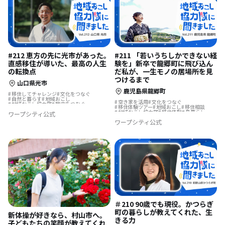
#212 恵方の先に光市があった。
#211 「若いうちしかできない経
直感移住が導いた、最高の人生
験を」新卒で龍郷町に飛び込ん
の転換点
だ私が、一生モノの居場所を見
つけるまで
山口県光市
鹿児島県龍郷町
移住してチャレンジ
文化をつなぐ
自然と暮らす
地域おこし
空き家を活用
文化をつなぐ
地域おこし協力隊
歴史をつむぐ
移住体験ツアー
地域おこし
移住相談
地域を活性化
地域おこし協力隊
移住体験
島暮らし
ワープシティ公式
地域おこし協力隊に聞いてみた
集落で暮らす
ワープシティ公式
地域おこし協力隊に聞いてみた
＃210 90歳でも現役。かつらぎ
町の暮らしが教えてくれた、生
新体操が好きなら、村山市へ。
きる力
子どもたちの笑顔が教えてくれ