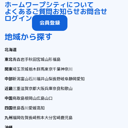
ホーム
ワープシティについて
よくあるご質問
お知らせ
お問合せ
ログイン
会員登録
地域から探す
北海道
東北
青森
岩手
秋田
宮城
山形
福島
関東
埼玉
茨城
栃木
群馬
東京
千葉
神奈川
中部
新潟
富山
石川
福井
山梨
長野
岐阜
静岡
愛知
近畿
三重
滋賀
京都
大阪
兵庫
奈良
和歌山
中国
鳥取
島根
岡山
広島
山口
四国
徳島
香川
愛媛
高知
九州
福岡
佐賀
長崎
熊本
大分
宮崎
鹿児島
沖縄