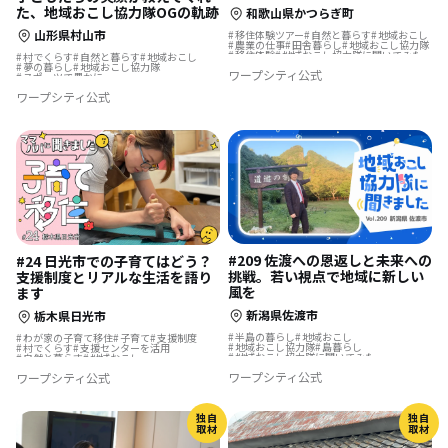
た、地域おこし協力隊OGの軌跡
和歌山県かつらぎ町
山形県村山市
移住体験ツアー
自然と暮らす
地域おこし
農業の仕事
田舎暮らし
地域おこし協力隊
移住体験
地域おこし協力隊に聞いてみた
村でくらす
自然と暮らす
地域おこし
夢の暮らし
地域おこし協力隊
ワープシティ公式
スポーツで豊かに
ワープシティ公式
#209 佐渡への恩返しと未来への
#24 日光市での子育てはどう？
挑戦。若い視点で地域に新しい
支援制度とリアルな生活を語り
風を
ます
新潟県佐渡市
栃木県日光市
半島の暮らし
地域おこし
わが家の子育て移住
子育て
支援制度
地域おこし協力隊
島暮らし
村でくらす
支援センターを活用
地域おこし協力隊に聞いてみた
自然と暮らす
地域おこし
海のそばの暮らし
地域おこし協力隊
ワープシティ公式
ワープシティ公式
独自
独自
取材
取材