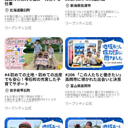
仕事
新潟県佐渡市
北海道羅臼町
文化をつなぐ
自然と暮らす
地域おこし
夢の暮らし
地域おこし協力隊
半島の暮らし
自然と暮らす
地域おこし
古民家を活用
島暮らし
集落で暮らす
地域おこし協力隊
島暮らし
漁師の仕事
地域おこし協力隊に聞いてみた
地域おこし協力隊に聞いてみた
ワープシティ公式
ワープシティ公式
#206 「この人たちと働きたい」
#4 初めての土地・初めての出産
高岡市に導かれた出会いと決意
でも安心！雫石町の充実した子
育てサポート
富山県高岡市
岩手県雫石町
文化をつなぐ
自然と暮らす
地域おこし
移住相談
地域おこし協力隊
ものづくり
わが家の子育て移住
子育て
集落で暮らす
移住先で理想の暮らし
畑のある暮らし
支援制度
村でくらす
地域おこし協力隊に聞いてみた
自然と暮らす
地域おこし
ワープシティ公式
地域おこし協力隊
古民家を活用
ワープシティ公式
子育て移住
リノベーション・リフォームして
結婚を機に移住