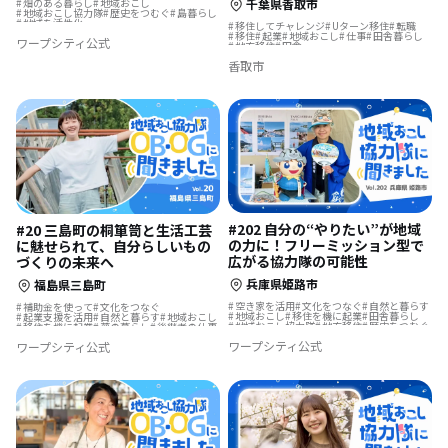
千葉県香取市
畑のある暮らし
地域おこし
地域おこし協力隊
歴史をつむぐ
島暮らし
地域を活性化
移住してチャレンジ
Uターン移住
転職
地域おこし協力隊に聞いてみた
移住
起業
地域おこし
仕事
田舎暮らし
ワープシティ公式
地方移住
田舎
香取市
#202 自分の“やりたい”が地域
#20 三島町の桐箪笥と生活工芸
の力に！フリーミッション型で
に魅せられて、自分らしいもの
広がる協力隊の可能性
づくりの未来へ
兵庫県姫路市
福島県三島町
空き家を活用
文化をつなぐ
自然と暮らす
補助金を使って
文化をつなぐ
地域おこし
移住を機に起業
田舎暮らし
起業支援を活用
自然と暮らす
地域おこし
地域おこし協力隊
地方移住
歴史をつむぐ
移住を機に起業
夢の暮らし
後継者の仕事
ものづくり
漁師の仕事
地域おこし協力隊
ものづくり
島暮らし
ワープシティ公式
ワープシティ公式
地域おこし協力隊に聞いてみた
伝統をつなぐ
海のそばの暮らし
地域おこし協力隊に聞いてみた