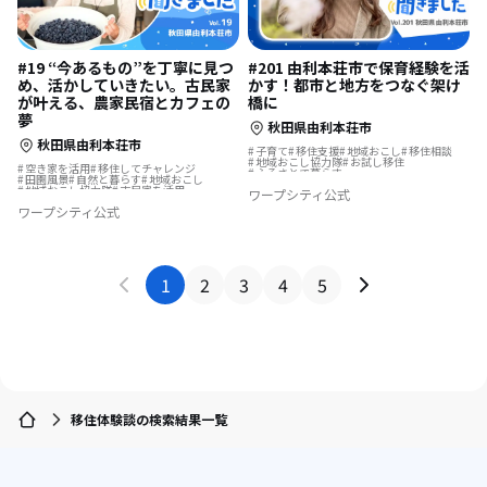
#201 由利本荘市で保育経験を活
#19 “今あるもの”を丁寧に見つ
かす！都市と地方をつなぐ架け
め、活かしていきたい。古民家
橋に
が叶える、農家民宿とカフェの
夢
秋田県由利本荘市
秋田県由利本荘市
子育て
移住支援
地域おこし
移住相談
地域おこし協力隊
お試し移住
空き家を活用
移住してチャレンジ
ふるさとで暮らす
田園風景
自然と暮らす
地域おこし
地域おこし協力隊に聞いてみた
地域おこし協力隊
古民家を活用
ワープシティ公式
地域おこし協力隊に聞いてみた
ワープシティ公式
1
2
3
4
5
移住体験談の検索結果一覧