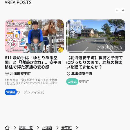
AREA POSTS
【北海道安平町】教育と子育て
#11 決め手は「ゆとりある空
にぴったりの町で、理想の住ま
間」と「地域の協力」。安平町
いを建てませんか？
移住で得た家族の安心感
北海道安平町
北海道安平町
わが家の子育て移住
子育て
支援制度
安平町
コラム
村でくらす
文化をつなぐ
お試し移住
子育移住
ワープシティ公式
体験談
記事一覧
北海道
安平町