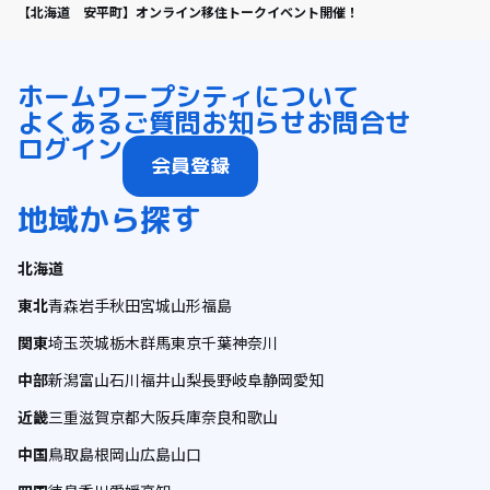
【北海道 安平町】オンライン移住トークイベント開催！
ホーム
ワープシティについて
よくあるご質問
お知らせ
お問合せ
ログイン
会員登録
地域から探す
北海道
東北
青森
岩手
秋田
宮城
山形
福島
関東
埼玉
茨城
栃木
群馬
東京
千葉
神奈川
中部
新潟
富山
石川
福井
山梨
長野
岐阜
静岡
愛知
近畿
三重
滋賀
京都
大阪
兵庫
奈良
和歌山
中国
鳥取
島根
岡山
広島
山口