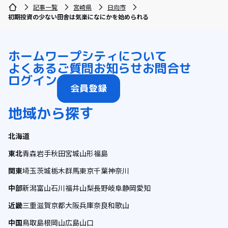
記事一覧
宮崎県
日向市
初期投資の少ない田舎は気楽になにかを始められる
ホーム
ワープシティについて
よくあるご質問
お知らせ
お問合せ
ログイン
会員登録
地域から探す
北海道
東北
青森
岩手
秋田
宮城
山形
福島
関東
埼玉
茨城
栃木
群馬
東京
千葉
神奈川
中部
新潟
富山
石川
福井
山梨
長野
岐阜
静岡
愛知
近畿
三重
滋賀
京都
大阪
兵庫
奈良
和歌山
中国
鳥取
島根
岡山
広島
山口