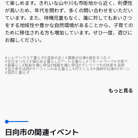
て楽しめます。きれいな山や川も市街地から近く、利便性
が高いため、年代を問わず、多くの問い合わせをいただい
ています。また、待機児童もなく、誰に対してもあいさつ
をする地域性や豊かな自然環境があることから、子育ての
ために移住される方も増加しています。ぜひ一度、遊びに
お越しください。
シェアハウスで暮らす
温泉の近く
農業の仕事
歴史をつむぐ
文化をつなぐ
畑のある暮らし
アートな暮らし
リモートワーク
子育て
島暮らし
転勤を機に移住
結婚を機に移住
テレワーク
古民家を活用
空き家を活用
サーフィンのある暮らし
村でくらす
漁師の仕事
Uターン
自然と暮らす
もっと見る
日向市の関連イベント