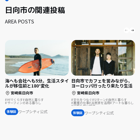
日向市の関連投稿
AREA POSTS
海へも会社へも5分。生活スタイ
日向市でカフェを営みながら、
ルが移住前と180°変化
ヨーロッパ行ったり来たり生活
宮崎県日向市
宮崎県日向市
村でくらす
自然と暮らす
文化をつなぐ
Uターン
自然と暮らす
サーフィンのある暮らし
農業の仕事
古民家を活用
アートな暮らし
結婚を機に移住
ワープシティ公式
体験談
ワープシティ公式
体験談