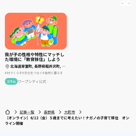
我が子の性格や特性にマッチし
た環境に「教育移住」しよう
北海道芽室町,
長野県軽井沢町,
長野県大町市,
千葉県四街道市,
島根県美郷町
村でくらす
文化をつなぐ
自然と暮らす
ワープシティ公式
コラム
記事一覧
長野県
大町市
［オンライン］6/12（金）５歳までに考えたい！ナガノの子育て移住 オン
ライン開催