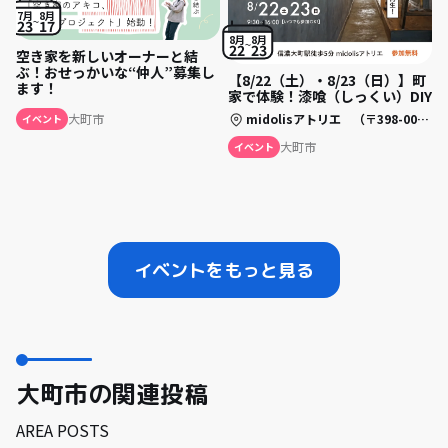
7月
8月
23
17
8月
8月
22
23
空き家を新しいオーナーと結
ぶ！おせっかいな“仲人”募集し
【8/22（土）・8/23（日）】町
ます！
家で体験！漆喰（しっくい）DIY
midolisアトリエ （〒398-0002 長野県大町市大町五日町 3250）
大町市
イベント
大町市
イベント
イベントをもっと見る
大町市の関連投稿
AREA POSTS