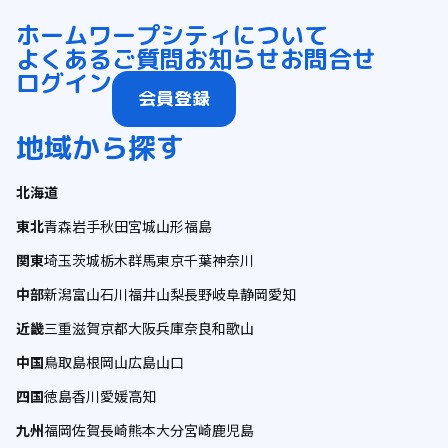
ホーム
ワープシティについて
よくあるご質問
お知らせ
お問合せ
ログイン
会員登録
地域から探す
北海道
東北
青森
岩手
秋田
宮城
山形
福島
関東
埼玉
茨城
栃木
群馬
東京
千葉
神奈川
中部
新潟
富山
石川
福井
山梨
長野
岐阜
静岡
愛知
近畿
三重
滋賀
京都
大阪
兵庫
奈良
和歌山
中国
鳥取
島根
岡山
広島
山口
四国
徳島
香川
愛媛
高知
九州
福岡
佐賀
長崎
熊本
大分
宮崎
鹿児島