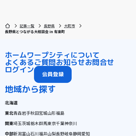
記事一覧
長野県
大町市
長野県とつながる大相談会 in 有楽町
ホーム
ワープシティについて
よくあるご質問
お知らせ
お問合せ
ログイン
会員登録
地域から探す
北海道
東北
青森
岩手
秋田
宮城
山形
福島
関東
埼玉
茨城
栃木
群馬
東京
千葉
神奈川
中部
新潟
富山
石川
福井
山梨
長野
岐阜
静岡
愛知