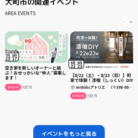
大町市の関連イベント
AREA EVENTS
7月
8月
23
17
8月
8月
22
23
空き家を新しいオーナーと結
ぶ！おせっかいな“仲人”募集し
【8/22（土）・8/23（日）】町
ます！
家で体験！漆喰（しっくい）DIY
midolisアトリエ （〒398-0002 長野県大町市大町五日町 3250）
大町市
イベント
大町市
イベント
イベントをもっと見る