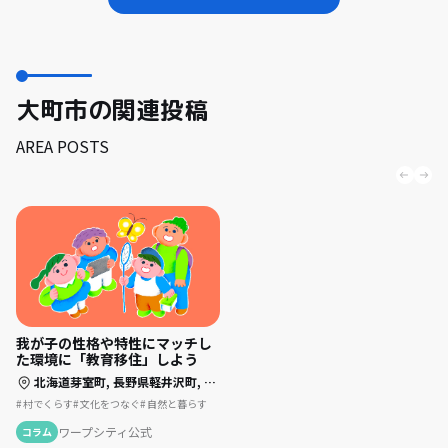
大町市の関連投稿
AREA POSTS
我が子の性格や特性にマッチし
た環境に「教育移住」しよう
北海道芽室町,
長野県軽井沢町,
長野県大町市,
千葉県四街道市,
島根県美郷町
村でくらす
文化をつなぐ
自然と暮らす
ワープシティ公式
コラム