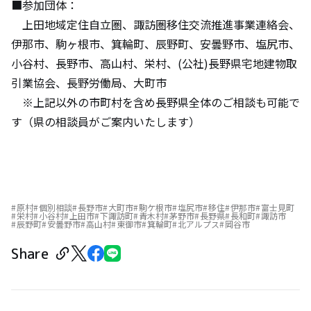
■参加団体：
上田地域定住自立圏、諏訪圏移住交流推進事業連絡会、
伊那市、駒ヶ根市、箕輪町、辰野町、安曇野市、塩尻市、
小谷村、長野市、高山村、栄村、(公社)長野県宅地建物取
引業協会、長野労働局、大町市
※上記以外の市町村を含め長野県全体のご相談も可能で
す（県の相談員がご案内いたします）
原村
個別相談
長野市
大町市
駒ケ根市
塩尻市
移住
伊那市
富士見町
栄村
小谷村
上田市
下諏訪町
青木村
茅野市
長野県
長和町
諏訪市
辰野町
安曇野市
高山村
東御市
箕輪町
北アルプス
岡谷市
Share