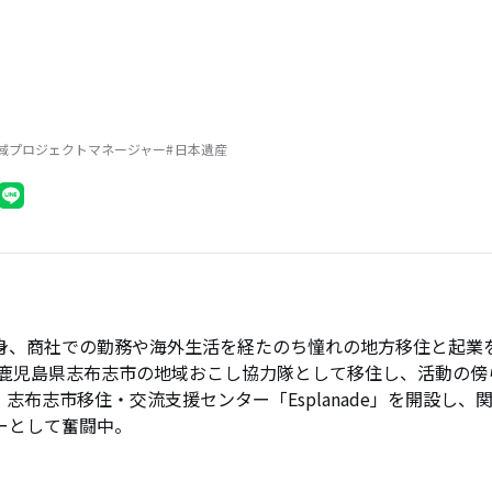
域プロジェクトマネージャー
日本遺産
身、商社での勤務や海外生活を経たのち憧れの地方移住と起業
年に鹿児島県志布志市の地域おこし協力隊として移住し、活動の
。志布志市移住・交流支援センター「Esplanade」を開設し、
ーとして奮闘中。