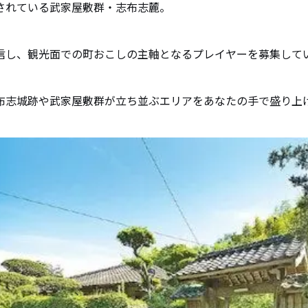
されている武家屋敷群・志布志麓。
信し、観光面での町おこしの主軸となるプレイヤーを募集して
布志城跡や武家屋敷群が立ち並ぶエリアをあなたの手で盛り上