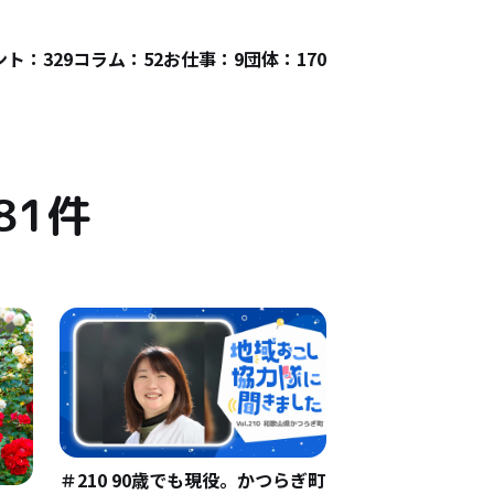
ト：329
コラム：52
お仕事：9
団体：170
81件
＃210 90歳でも現役。かつらぎ町