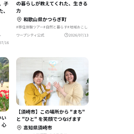
の暮らしが教えてくれた、生きる
。子
力
た、
和歌山県かつらぎ町
移住体験ツアー
自然と暮らす
地域おこし
農業の仕事
田舎暮らし
地域おこし協力隊
移住体験
地域おこし協力隊に聞いてみた
し
ワープシティ公式
2026/07/13
07/16
【須崎市】この場所から "まち"
いい
と "ひと" を笑顔でつなげます
、心
高知県須崎市