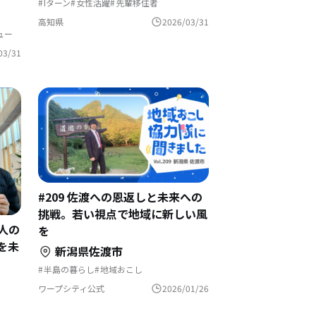
Iターン
女性活躍
先輩移住者
地域おこし協力隊
インタビュー
支援拠点
高知県
2026/03/31
ュー
03/31
#209 佐渡への恩返しと未来への
挑戦。若い視点で地域に新しい風
人の
を
を未
新潟県佐渡市
半島の暮らし
地域おこし
地域おこし協力隊
島暮らし
地域おこし協力隊に聞いてみた
ワープシティ公式
2026/01/26
海のそばの暮らし
興