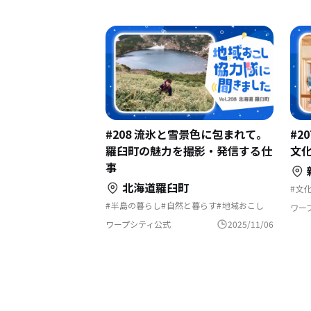
#208 流氷と雪景色に包まれて。
#2
羅臼町の魅力を撮影・発信する仕
文
事
北海道羅臼町
文
夢
半島の暮らし
自然と暮らす
地域おこし
古
ワー
地域おこし協力隊
島暮らし
漁師の仕事
地
地域おこし協力隊に聞いてみた
ワープシティ公式
2025/11/06