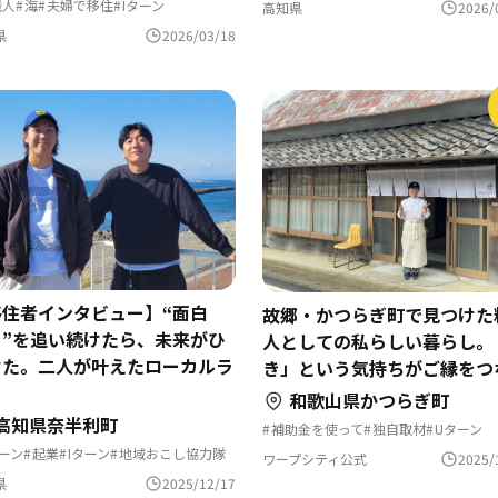
職人
海
夫婦で移住
Iターン
高知県
2026/
域おこし協力隊
インタビュー
全天日塩
県
2026/03/18
移住者インタビュー】“面白
故郷・かつらぎ町で見つけた
！”を追い続けたら、未来がひ
人としての私らしい暮らし。
けた。二人が叶えたローカルラ
き」という気持ちがご縁をつ
フ
和歌山県かつらぎ町
高知県奈半利町
補助金を使って
独自取材
Uターン
自然と暮らす
地域おこし
移住を機
ーン
起業
Iターン
地域おこし協力隊
田舎暮らし
夢の暮らし
地域おこし
ワープシティ公式
2025/
古民家を活用
ものづくり
県
2025/12/17