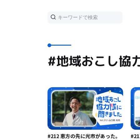
#地域おこし協
#212 恵方の先に光市があった。
#2