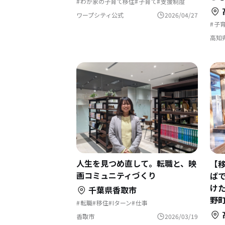
わが家の子育て移住
子育て
支援制度
村でくらす
支援センターを活用
自然と暮らす
地域おこし
ワープシティ公式
2026/04/27
地域おこし協力隊
子
地
高知
人生を見つめ直して。転職と、映
【移
画コミュニティづくり
ば
け
千葉県香取市
野
転職
移住
Iターン
仕事
地域おこし協力隊
地方移住
イベント
香取市
2026/03/19