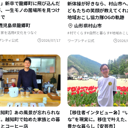
を」新卒で龍郷町に飛び込んだ
新体操が好きなら、村山市へ
が、一生モノの居場所を見つけ
どもたちの笑顔が教えてくれ
まで
地域おこし協力隊OGの軌跡
鹿児島県龍郷町
山形県村山市
き家を活用
文化をつなぐ
村でくらす
自然と暮らす
地域おこ
住体験ツアー
地域おこし
移住相談
夢の暮らし
地域おこし協力隊
域おこし協力隊
移住体験
島暮らし
スポーツで豊かに
プシティ公式
2026/07/17
ワープシティ公式
2026/
落で暮らす
域おこし協力隊に聞いてみた
【移住者インタビュー🎤】“
越知町】あの風景が忘れられな
な”を現実に。移住で叶えた
て。越知町で始めた家族との暮
豊かな暮らし【安芸市】
しとコーヒー店