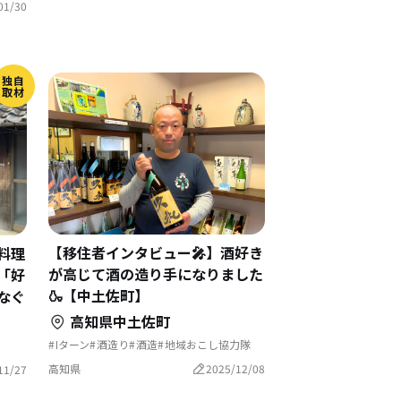
01/30
独自
取材
【移住者インタビュー🎤】酒好き
料理
が高じて酒の造り手になりました
「好
🍶【中土佐町】
なぐ
高知県中土佐町
Iターン
酒造り
酒造
地域おこし協力隊
に起業
協力隊
高知県
2025/12/08
11/27