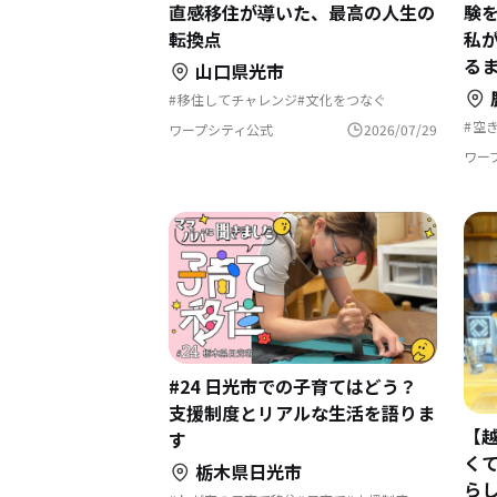
直感移住が導いた、最高の人生の
験
転換点
私
る
山口県光市
移住してチャレンジ
文化をつなぐ
自然と暮らす
地域おこし
地域おこし協力隊
歴史をつむぐ
空
ワープシティ公式
2026/07/29
地域を活性化
移
地域おこし協力隊に聞いてみた
地
ワー
集
地
#24 日光市での子育てはどう？
支援制度とリアルな生活を語りま
【
す
く
栃木県日光市
ら