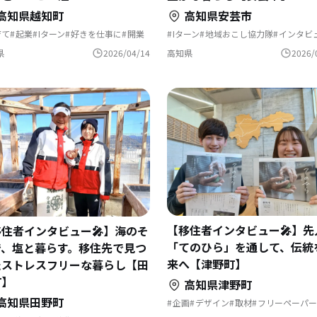
高知県安芸市
高知県越知町
Iターン
地域おこし協力隊
インタビ
育て
起業
Iターン
好きを仕事に
開業
コンパクトシティ
域おこし協力隊
コーヒー
焙煎所
高知県
2026/
県
2026/04/14
【移住者インタビュー🎤】先
住者インタビュー🎤】海のそ
「てのひら」を通して、伝統
で、塩と暮らす。移住先で見つ
来へ【津野町】
たストレスフリーな暮らし【田
町】
高知県津野町
高知県田野町
企画
デザイン
取材
フリーペーパー
地域おこし協力隊
てのひら
地域振