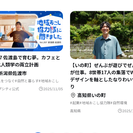
07 佐渡島で育む夢。カフェと
化人類学の両立計画
【いの町】ぜんぶが遊びでぜ
が仕事。8世帯17人の集落でW
新潟県佐渡市
デザインを軸としたなりわい
化をつなぐ
自然と暮らす
地域おこし
の暮らし
地域おこし協力隊
り
民家を活用
島暮らし
集落で暮らす
プシティ公式
2025/11/05
域おこし協力隊に聞いてみた
高知県いの町
起業
地域おこし協力隊
自然環境
嫁ターン
高知県
2025/