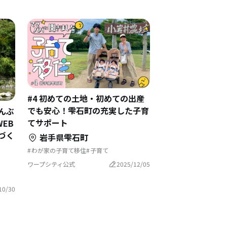
#4 初めての土地・初めての出産
でも安心！雫石町の充実した子育
んぶ
てサポート
EB
づく
岩手県雫石町
わが家の子育て移住
子育て
畑のある暮らし
支援制度
村でくらす
自然と暮らす
地域おこし
ワープシティ公式
2025/12/05
地域おこし協力隊
古民家を活用
子育て移住
リノベーション・リフォームして
結婚を機に移住
10/30