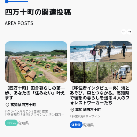
四万十町の関連投稿
AREA POSTS
【四万十町】田舎暮らしの第一
【移住者インタビュー🎤】海と
歩、あなたの「住みたい」叶え
あそび、森とつながる。高知県
ます
で理想の暮らしを送る４人のフ
ォレストワーカーたち
高知県四万十町
高知県四万十町
クラインガルテン
農園
農業
移住者向け住宅
クラインガルテン四万十
林業
海
サーフィン
高知県
コラム
高知県
体験談