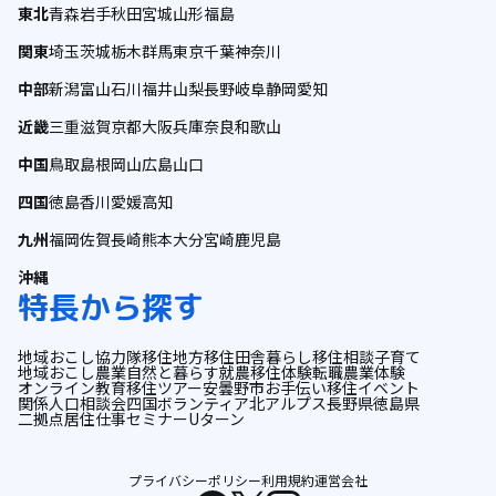
東北
青森
岩手
秋田
宮城
山形
福島
関東
埼玉
茨城
栃木
群馬
東京
千葉
神奈川
中部
新潟
富山
石川
福井
山梨
長野
岐阜
静岡
愛知
近畿
三重
滋賀
京都
大阪
兵庫
奈良
和歌山
中国
鳥取
島根
岡山
広島
山口
四国
徳島
香川
愛媛
高知
九州
福岡
佐賀
長崎
熊本
大分
宮崎
鹿児島
沖縄
特長から探す
地域おこし協力隊
移住
地方移住
田舎暮らし
移住相談
子育て
地域おこし
農業
自然と暮らす
就農
移住体験
転職
農業体験
オンライン
教育
移住ツアー
安曇野市
お手伝い
移住イベント
関係人口
相談会
四国
ボランティア
北アルプス
長野県
徳島県
二拠点居住
仕事
セミナー
Uターン
プライバシーポリシー
利用規約
運営会社