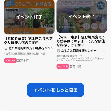
【5/16・東京】住む場所変えて
【参加者募集】第１回こうちア
も仕事はそのまま、そんな移住
グリ体験合宿のご案内
をお探しですか？
高知県高岡郡四万十町黒石６６５
ふるさと回帰支援センター セミナールームＢ （東京都千代田区有楽町2-10-1 東京交通会館８階）
合宿
交通費補助
農業
就農
体験
市民農園
在宅ワーク
コワーキングスペース
クラインガルテン
四万十町
イベント
リモートワーク
中間管理住宅
お試し滞在型住宅
お試し移住
空き家
四万十川
四万十町
イベント
イベントをもっと見る