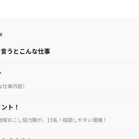
X
で言うとこんな仕事
ン
な仕事内容〉
イント！
地域おこし協力隊が、15名！相談しやすい環境！