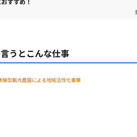
におすすめ！
海がそろった自然豊かな四万十町
お問い合わせ
で言うとこんな仕事
体験型観光農園による地域活性化事業