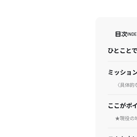
目次
INDE
ひとこと
ミッショ
〈具体的
ここがポ
★現役の