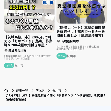
【開催レポート】真壁の祇園祭
を体感せよ！都内でセミナーを
開催しました【茨城県桜川市】
【茨城県桜川市】200万円で叶
える「ものづくり」拠点。作業
茨城県桜川市
場＆200㎡超の畑付き平屋！
文化を繋ぐ
自然と暮らす
移住相談
地方移住
歴史をつむぐ
茨城県桜川市
桜川市
コラム
農業
田舎暮らし
ものつくり
地方移住
空き家バンク
空き家
桜川市
コラム
記事一覧
茨城県
桜川市
【11月19日（水）】移住経験者に聞く「夜間オンライン移住相談」を開催！
【茨城県桜川市】