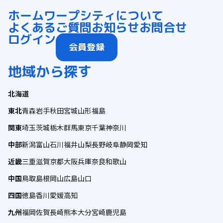
ホーム
ワープシティについて
よくあるご質問
お知らせ
お問合せ
ログイン
会員登録
地域から探す
北海道
東北
青森
岩手
秋田
宮城
山形
福島
関東
埼玉
茨城
栃木
群馬
東京
千葉
神奈川
中部
新潟
富山
石川
福井
山梨
長野
岐阜
静岡
愛知
近畿
三重
滋賀
京都
大阪
兵庫
奈良
和歌山
中国
鳥取
島根
岡山
広島
山口
四国
徳島
香川
愛媛
高知
九州
福岡
佐賀
長崎
熊本
大分
宮崎
鹿児島