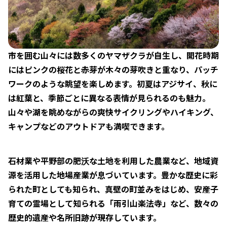
市を囲む山々には数多くのヤマザクラが自生し、開花時期
にはピンクの桜花と赤芽が木々の芽吹きと重なり、パッチ
ワークのような眺望を楽しめます。初夏はアジサイ、秋に
は紅葉と、季節ごとに異なる表情が見られるのも魅力。
山々や湖を眺めながらの爽快サイクリングやハイキング、
キャンプなどのアウトドアも満喫できます。
石材業や平野部の肥沃な土地を利用した農業など、地域資
源を活用した地場産業が息づいています。豊かな歴史に彩
られた町としても知られ、真壁の町並みをはじめ、安産子
育ての霊場として知られる「雨引山楽法寺」など、数々の
歴史的遺産や名所旧跡が現存しています。