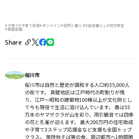
子育て
子育て支援
オンライン
自然と暮らす
田舎暮らし
地方移住
家庭菜園
Share
桜川市
桜川市は自然と歴史が調和する人口約35,000人
の街です。 真壁地区は江戸時代の町割りが残
り、江戸〜昭和の建築物100棟以上が文化財とし
て今も現役で生活に溶け込んでいます。 春は55
万本のヤマザクラが山を彩り、雨引観音では四季
の花と孔雀が迎えます。 最大200万円の住宅助成
や子育て3ステップ応援金など支援も全国トップ
クラス。 常陸秋そば等の食、周辺都市へ1時間圏