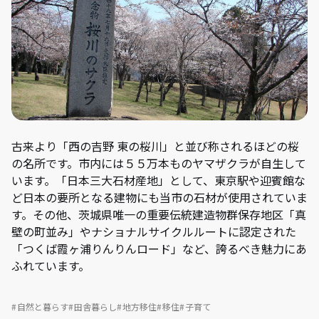
古来より「西の吉野 東の桜川」と並び称されるほどの桜
の名所です。市内には５５万本ものヤマザクラが自生して
います。「日本三大石材産地」として、東京駅や迎賓館な
ど日本の要所となる建物にも当市の石材が使用されていま
す。その他、茨城県唯一の重要伝統建造物群保存地区「真
壁の町並み」やナショナルサイクルルートに認定された
「つくば霞ヶ浦りんりんロード」など、誇るべき魅力にあ
ふれています。
自然と暮らす
田舎暮らし
地方移住
移住
子育て