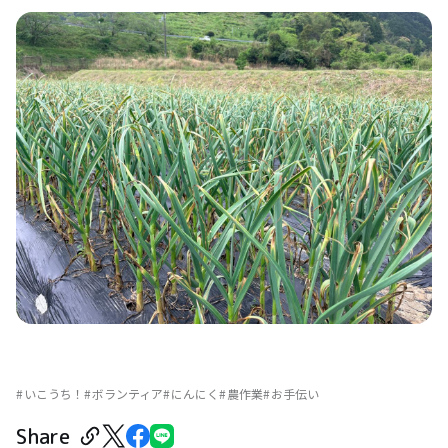
いこうち！
ボランティア
にんにく
農作業
お手伝い
Share