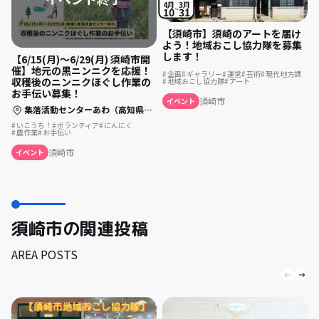
4月
3月
10
31
【須崎市】須崎のアートを届け
よう！地域おこし協力隊を募集
します！
【6/15(月)〜6/29(月) 須崎市開
催】地元の黒ニンニクを応援！
企画
ギャラリー
運営
芸術
現代地方譚
収穫後のニンニクほぐし作業の
地域おこし協力隊
アート
お手伝い募集！
須崎市
イベント
集落活動センターあわ（高知県須崎市安和248-3）
いこうち！
ボランティア
にんにく
農作業
お手伝い
須崎市
イベント
須崎市の関連投稿
AREA POSTS