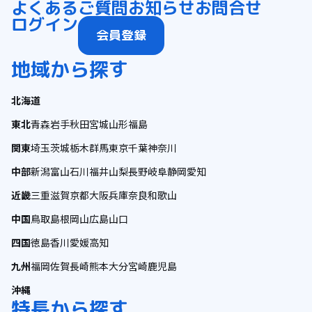
よくあるご質問
お知らせ
お問合せ
ログイン
会員登録
地域から探す
北海道
東北
青森
岩手
秋田
宮城
山形
福島
関東
埼玉
茨城
栃木
群馬
東京
千葉
神奈川
中部
新潟
富山
石川
福井
山梨
長野
岐阜
静岡
愛知
近畿
三重
滋賀
京都
大阪
兵庫
奈良
和歌山
中国
鳥取
島根
岡山
広島
山口
四国
徳島
香川
愛媛
高知
九州
福岡
佐賀
長崎
熊本
大分
宮崎
鹿児島
沖縄
特長から探す