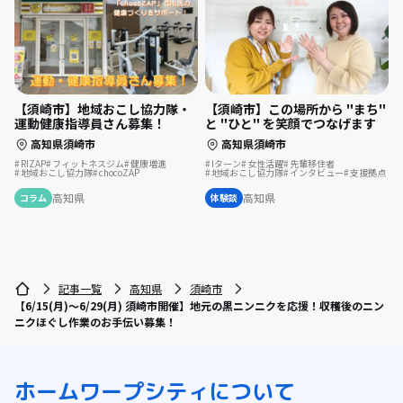
【須崎市】地域おこし協力隊・
【須崎市】この場所から "まち"
運動健康指導員さん募集！
と "ひと" を笑顔でつなげます
高知県須崎市
高知県須崎市
RIZAP
フィットネスジム
健康増進
Iターン
女性活躍
先輩移住者
地域おこし協力隊
chocoZAP
地域おこし協力隊
インタビュー
支援拠点
高知県
高知県
コラム
体験談
記事一覧
高知県
須崎市
【6/15(月)〜6/29(月) 須崎市開催】地元の黒ニンニクを応援！収穫後のニン
ニクほぐし作業のお手伝い募集！
ホーム
ワープシティについて