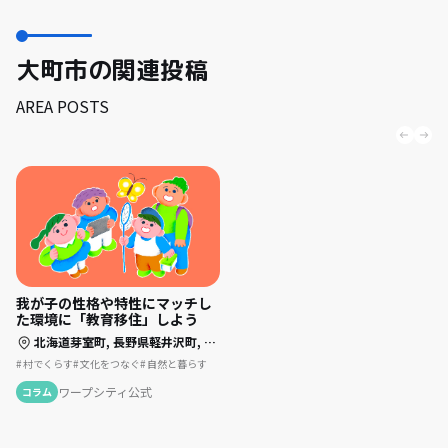
大町市の関連投稿
AREA POSTS
我が子の性格や特性にマッチし
た環境に「教育移住」しよう
北海道芽室町,
長野県軽井沢町,
長野県大町市,
千葉県四街道市,
島根県美郷町
村でくらす
文化をつなぐ
自然と暮らす
ワープシティ公式
コラム