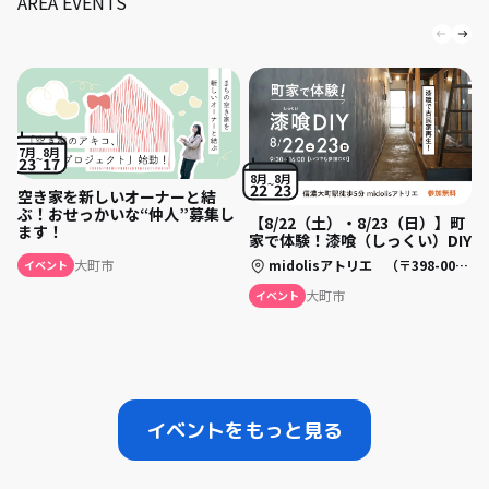
AREA EVENTS
7月
8月
23
17
8月
8月
22
23
空き家を新しいオーナーと結
ぶ！おせっかいな“仲人”募集し
【8/22（土）・8/23（日）】町
ます！
家で体験！漆喰（しっくい）DIY
midolisアトリエ （〒398-0002 長野県大町市大町五日町 3250）
大町市
イベント
大町市
イベント
イベントをもっと見る