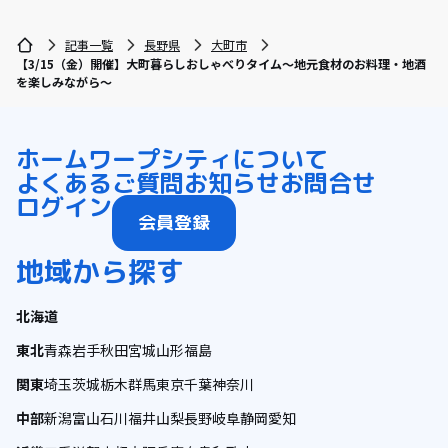
記事一覧
長野県
大町市
【3/15（金）開催】大町暮らしおしゃべりタイム～地元食材のお料理・地酒
を楽しみながら～
ホーム
ワープシティについて
よくあるご質問
お知らせ
お問合せ
ログイン
会員登録
地域から探す
北海道
東北
青森
岩手
秋田
宮城
山形
福島
関東
埼玉
茨城
栃木
群馬
東京
千葉
神奈川
中部
新潟
富山
石川
福井
山梨
長野
岐阜
静岡
愛知