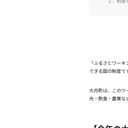
２．柏島ダ
３．一般
４．株式会社
５．柏島
６．コ－
７．一般
「ふるさとワーキ
できる国の制度で
大月町ワ
大月町は、このワ
光・飲食・農業な