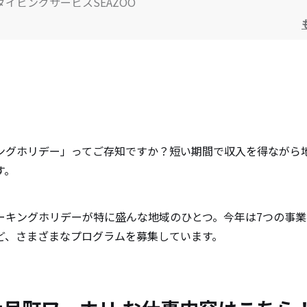
イビングサービスSEAZOO
社団法人大月町観光協会
FoundingBase
ヴィレッジ
ラルフル－ツ大月農場
社団法人大月町ふるさと振興公社
ングホリデー」ってご存知ですか？短い期間で収入を得ながら
す。
ーホリならではの魅力
ーキングホリデーが特に盛んな地域のひとつ。今年は7つの事
ど、さまざまなプログラムを募集しています。