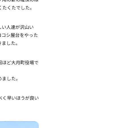
くたくたでした。
しい人達が沢山い
ロコシ屋台をやった
きました。
回ほど大月町役場で
めました。
べく早いほうが良い