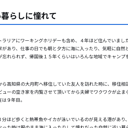
い暮らしに憧れて
トラリアにワーキングホリデーも含め、４年ほど住んでいまし
家があり、仕事の日でも朝と夕方に海に入ったり、気軽に自然
が忘れられず、帰国後１５年くらいはいろんな地域でキャンプ
から高知県の大月町へ移住していた友人を訪れた時に、移住相
ビューの空き家を内覧させて頂いてから夫婦でワクワクが止ま
在は９年目。
３分ほど歩くと熱帯魚やイカが泳いでいるのが見える港があり
なった時は服のまま海に入ったりして憧れだった自然に近い暮