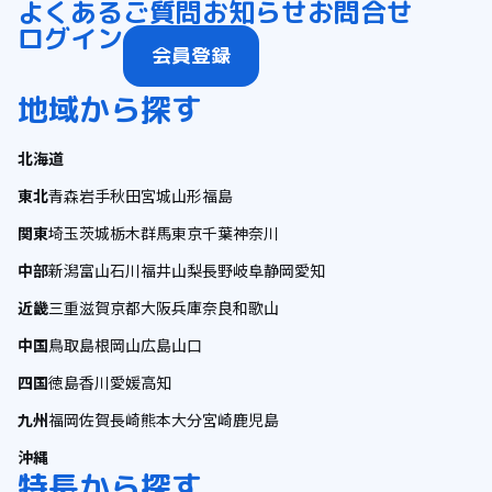
よくあるご質問
お知らせ
お問合せ
ログイン
会員登録
地域から探す
北海道
東北
青森
岩手
秋田
宮城
山形
福島
関東
埼玉
茨城
栃木
群馬
東京
千葉
神奈川
中部
新潟
富山
石川
福井
山梨
長野
岐阜
静岡
愛知
近畿
三重
滋賀
京都
大阪
兵庫
奈良
和歌山
中国
鳥取
島根
岡山
広島
山口
四国
徳島
香川
愛媛
高知
九州
福岡
佐賀
長崎
熊本
大分
宮崎
鹿児島
沖縄
特長から探す