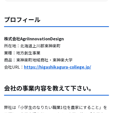
仕事していて大変なことや困難だと感じる
ことを教えて下さい。
プロフィール
今後の展望や、挑戦してみたいことについ
株式会社AgriInnovationDesign
て教えてください。
所在地：北海道上川郡東神楽町
業種：地方創生事業
地域の魅力について教えて下さい。
商品：東神楽町地域商社・東神楽大学
会社URL：
https://higashikagura-college.jp/
移住して地方の仕事を志す方へメッセージ
をお願いします。
会社の事業内容を教えて下さい。
弊社は「小学生のなりたい職業1位を農家にすること」を