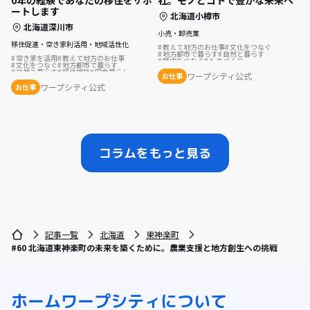
0年の経験であなたの移住をサポ
社。モノとコトで豊かな未来へ
ートします
北海道小樽市
北海道深川市
小売・卸売業
移住促進・空き家利活用・地域活性化
教えて地方のお仕事
文化をつなぐ
地方都市で暮らす
自然と暮らす
空き家を活用
教えて地方のお仕事
歴史をつむぐ
ものづくり
文化をつなぐ
地方都市で暮らす
自然と暮らす
移住相談
田舎暮らし
ワープシティ公式
お仕事
夢の暮らし
地域を活性化
ワープシティ公式
お仕事
コラムをもっと見る
記事一覧
北海道
東神楽町
#60 北海道東神楽町の未来を築くために。農業支援と地方創生への挑戦
ホーム
ワープシティについて