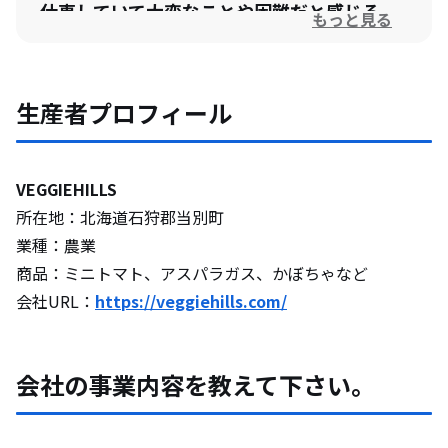
仕事していて大変なことや困難だと感じる
もっと見る
ことを教えて下さい。
今後の展望や、挑戦してみたいことについ
生産者プロフィール
て教えてください。
VEGGIEHILLS
地域の魅力について教えて下さい。
所在地：北海道石狩郡当別町
業種：農業
移住して地方の仕事を志す方へメッセージ
商品：ミニトマト、アスパラガス、かぼちゃなど
をお願いします。
会社URL：
https://veggiehills.com/
会社の事業内容を教えて下さい。