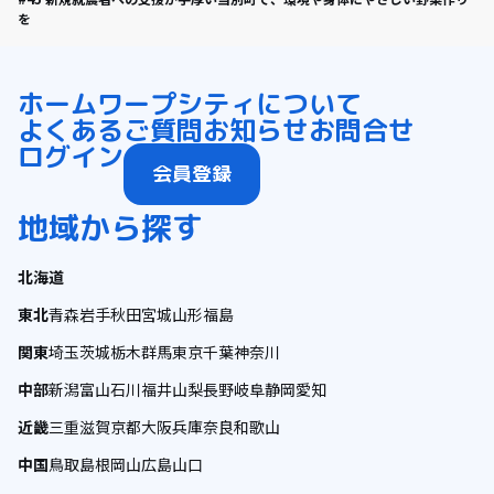
を
ホーム
ワープシティについて
よくあるご質問
お知らせ
お問合せ
ログイン
会員登録
地域から探す
北海道
東北
青森
岩手
秋田
宮城
山形
福島
関東
埼玉
茨城
栃木
群馬
東京
千葉
神奈川
中部
新潟
富山
石川
福井
山梨
長野
岐阜
静岡
愛知
近畿
三重
滋賀
京都
大阪
兵庫
奈良
和歌山
中国
鳥取
島根
岡山
広島
山口