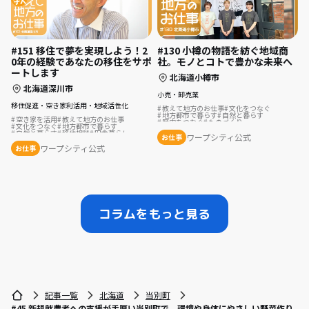
#151 移住で夢を実現しよう！2
#130 小樽の物語を紡ぐ地域商
0年の経験であなたの移住をサポ
社。モノとコトで豊かな未来へ
ートします
北海道小樽市
北海道深川市
小売・卸売業
移住促進・空き家利活用・地域活性化
教えて地方のお仕事
文化をつなぐ
地方都市で暮らす
自然と暮らす
空き家を活用
教えて地方のお仕事
歴史をつむぐ
ものづくり
文化をつなぐ
地方都市で暮らす
自然と暮らす
移住相談
田舎暮らし
ワープシティ公式
お仕事
夢の暮らし
地域を活性化
ワープシティ公式
お仕事
コラムをもっと見る
記事一覧
北海道
当別町
#45 新規就農者への支援が手厚い当別町で、環境や身体にやさしい野菜作り