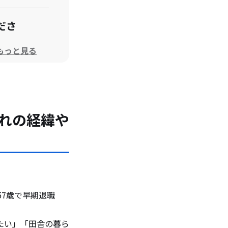
ださ
もっと見る
みませ
れの経緯や
57歳で早期退職
たい」「田舎の暮ら