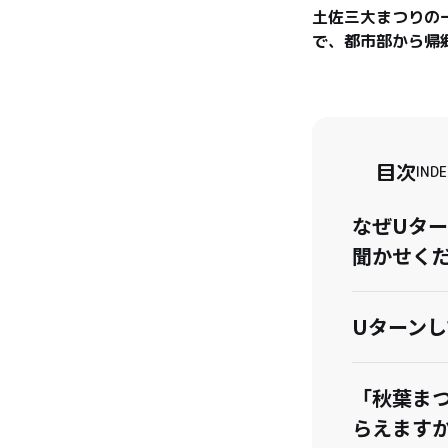
土佐三大まつりの
で、都市部から帰
目次
INDE
なぜUタ
聞かせく
Uターン
「秋葉ま
らえます