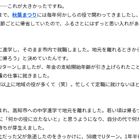
──これが大きかったですね。
まで、
秋葉まつり
には毎年何かしらの役で関わってきましたし
季節ごとに帰省していたので、ふるさとにはずっと思い入れが
に進学し、そのまま市内で就職しました。地元を離れるときか
に帰ろう」と決めていたんです。
しUターンしましたが、年金の支給開始年齢が引き上げられたこと
護の仕事に就きました。
想以上に地域の役が多くて（笑）。忙しくて定職に就けないほ
まれ、高知市への中学進学で地元を離れました。若い頃は帰る
前に「何かの役に立たないと」と思うようになり、自分の代で何
持ちが芽生えました。
主だった父が急逝したのをきっかけに、58歳でUターン。1年半