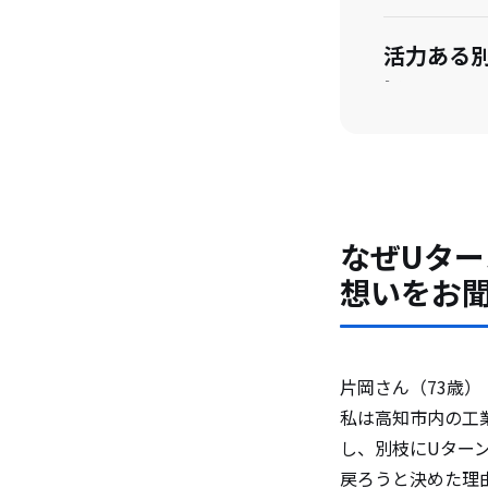
活力ある
い。
セカンド
んか？
なぜUタ
想いをお
片岡さん（73歳）
私は高知市内の工
し、別枝にUター
戻ろうと決めた理