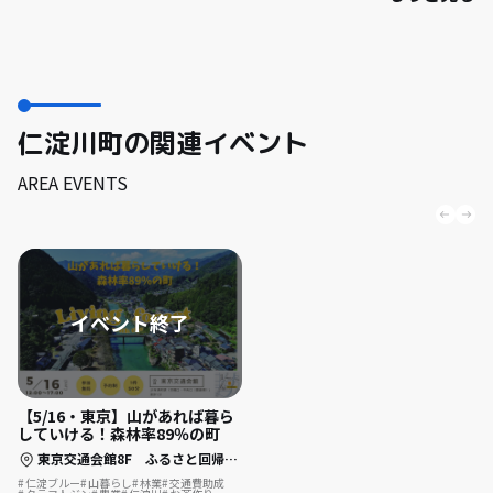
仁淀川町の関連イベント
AREA EVENTS
【5/16・東京】山があれば暮ら
していける！森林率89％の町
東京交通会館8F ふるさと回帰支援センター セミナールームB （東京都千代田区有楽町2丁目10-1）
仁淀ブルー
山暮らし
林業
交通費助成