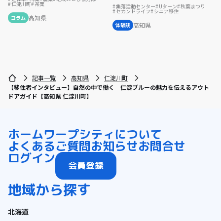
仁淀川町
茶業
集落活動センター
Uターン
秋葉まつり
セカンドライフ
シニア移住
高知県
コラム
高知県
体験談
記事一覧
高知県
仁淀川町
【移住者インタビュー】自然の中で働く 仁淀ブルーの魅力を伝えるアウト
ドアガイド【高知県 仁淀川町】
ホーム
ワープシティについて
よくあるご質問
お知らせ
お問合せ
ログイン
会員登録
地域から探す
北海道