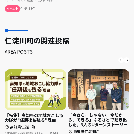
クラフトジン
農業
仁淀川
お茶作り
仁淀川町
イベント
仁淀川町の関連投稿
AREA POSTS
「今さら、じゃない。今だか
【特集】高知県の地域おこし協
ら、できる」ふるさとで動き出
力隊が“任期後も残る”理由
した、3人のUターンストーリー
高知県仁淀川町
高知県仁淀川町
定住率
林業
農業
地域おこし協力隊