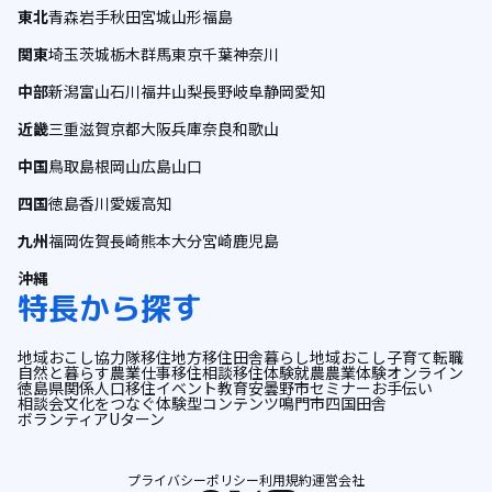
東北
青森
岩手
秋田
宮城
山形
福島
関東
埼玉
茨城
栃木
群馬
東京
千葉
神奈川
中部
新潟
富山
石川
福井
山梨
長野
岐阜
静岡
愛知
近畿
三重
滋賀
京都
大阪
兵庫
奈良
和歌山
中国
鳥取
島根
岡山
広島
山口
四国
徳島
香川
愛媛
高知
九州
福岡
佐賀
長崎
熊本
大分
宮崎
鹿児島
沖縄
特長から探す
地域おこし協力隊
移住
地方移住
田舎暮らし
地域おこし
子育て
転職
自然と暮らす
農業
仕事
移住相談
移住体験
就農
農業体験
オンライン
徳島県
関係人口
移住イベント
教育
安曇野市
セミナー
お手伝い
相談会
文化をつなぐ
体験型コンテンツ
鳴門市
四国
田舎
ボランティア
Uターン
プライバシーポリシー
利用規約
運営会社