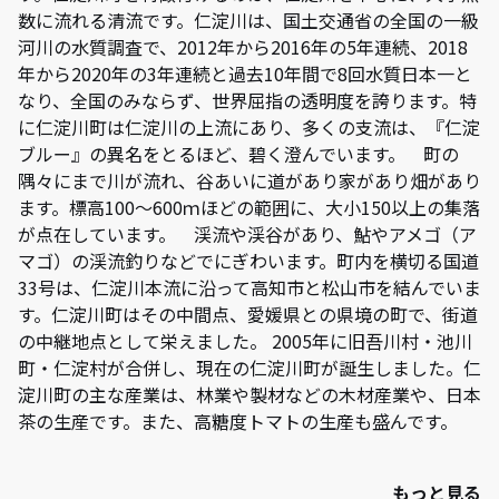
数に流れる清流です。仁淀川は、国土交通省の全国の一級
河川の水質調査で、2012年から2016年の5年連続、2018
年から2020年の3年連続と過去10年間で8回水質日本一と
なり、全国のみならず、世界屈指の透明度を誇ります。特
に仁淀川町は仁淀川の上流にあり、多くの支流は、『仁淀
ブルー』の異名をとるほど、碧く澄んでいます。 町の
隅々にまで川が流れ、谷あいに道があり家があり畑があり
ます。標高100～600ｍほどの範囲に、大小150以上の集落
が点在しています。 渓流や渓谷があり、鮎やアメゴ（ア
マゴ）の渓流釣りなどでにぎわいます。町内を横切る国道
33号は、仁淀川本流に沿って高知市と松山市を結んでいま
す。仁淀川町はその中間点、愛媛県との県境の町で、街道
の中継地点として栄えました。 2005年に旧吾川村・池川
町・仁淀村が合併し、現在の仁淀川町が誕生しました。仁
淀川町の主な産業は、林業や製材などの木材産業や、日本
茶の生産です。また、高糖度トマトの生産も盛んです。
もっと見る