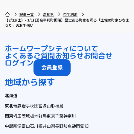
記事一覧
高知県
奈半利町
【2/21(土) ・3/1(日)奈半利町開催】歴史ある町家を彩る「土佐の町家ひなま
つり」のお手伝い
ホーム
ワープシティについて
よくあるご質問
お知らせ
お問合せ
ログイン
会員登録
地域から探す
北海道
東北
青森
岩手
秋田
宮城
山形
福島
関東
埼玉
茨城
栃木
群馬
東京
千葉
神奈川
中部
新潟
富山
石川
福井
山梨
長野
岐阜
静岡
愛知