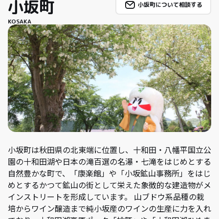
小坂町
小坂町について相談する
KOSAKA
小坂町は秋田県の北東端に位置し、十和田・八幡平国立公
園の十和田湖や日本の滝百選の名瀑・七滝をはじめとする
自然豊かな町で、「康楽館」や「小坂鉱山事務所」をはじ
めとするかつて鉱山の街として栄えた象徴的な建造物がメ
インストリートを形成しています。 山ブドウ系品種の栽
培からワイン醸造まで純小坂産のワインの生産に力を入れ