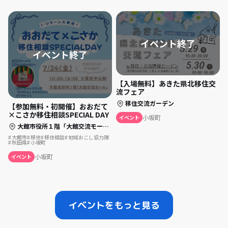
【入場無料】あきた県北移住交
流フェア
移住交流ガーデン
【参加無料・初開催】おおだて
×こさか移住相談SPECIAL DAY
小坂町
イベント
大館市役所１階「大館交流モール」
大館市
移住
移住相談
地域おこし協力隊
秋田県
小坂町
小坂町
イベント
イベントをもっと見る