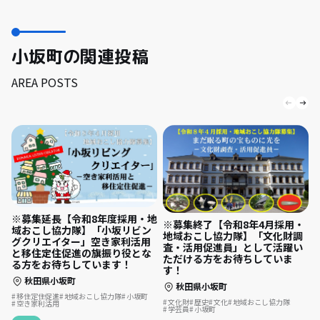
小坂町の関連投稿
AREA POSTS
※募集延長【令和8年度採用・地
※募集終了【令和8年4月採用・
域おこし協力隊】「小坂リビン
地域おこし協力隊】「文化財調
グクリエイター」空き家利活用
査・活用促進員」として活躍い
と移住定住促進の旗振り役とな
ただける方をお待ちしていま
る方をお待ちしています！
す！
秋田県小坂町
秋田県小坂町
移住定住促進
地域おこし協力隊
小坂町
文化財
歴史
文化
地域おこし協力隊
空き家利活用
学芸員
小坂町