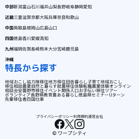
中部
新潟
富山
石川
福井
山梨
長野
岐阜
静岡
愛知
近畿
三重
滋賀
京都
大阪
兵庫
奈良
和歌山
中国
鳥取
島根
岡山
広島
山口
四国
徳島
香川
愛媛
高知
九州
福岡
佐賀
長崎
熊本
大分
宮崎
鹿児島
沖縄
特長から探す
地域おこし協力隊
移住
地方移住
田舎暮らし
子育て
地域おこし
移住相談
農業
自然と暮らす
就農
移住体験
転職
農業体験
オンライン
相談会
安曇野市
移住イベント
関係人口
お手伝い
移住ツアー
ボランティア
長野県
教育
農ある暮らし
徳島県
セミナー
Uターン
先輩移住者
四国
仕事
プライバシーポリシー
利用規約
運営会社
© ワープシティ